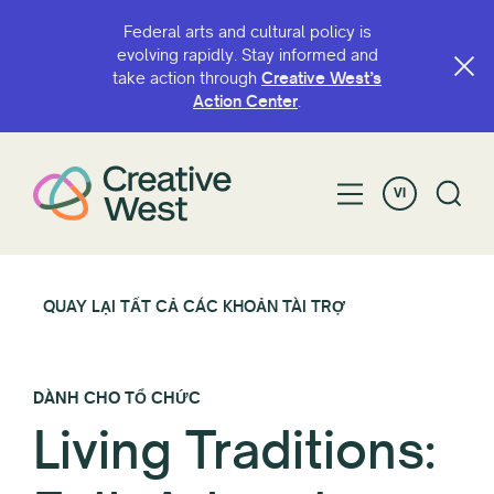
Federal arts and cultural policy is
evolving rapidly. Stay informed and
take action through
Creative West’s
Action Center
.
VI
QUAY LẠI TẤT CẢ CÁC KHOẢN TÀI TRỢ
DÀNH CHO TỔ CHỨC
Living Traditions: