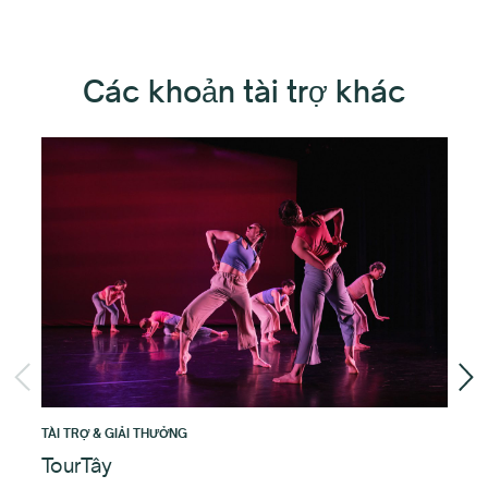
Các khoản tài trợ khác
TÀI TRỢ & GIẢI THƯỞNG
TÀI
TourTây
Ch