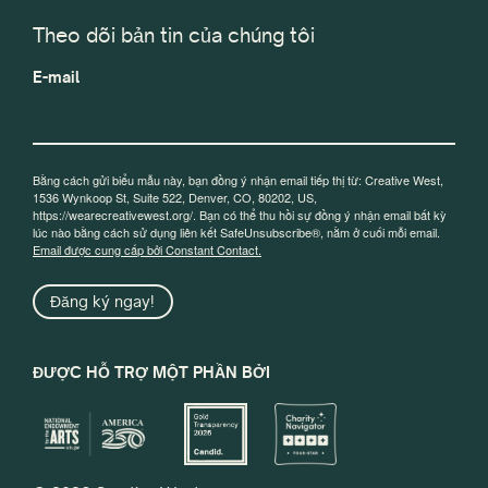
Theo dõi bản tin của chúng tôi
E-mail
Bằng cách gửi biểu mẫu này, bạn đồng ý nhận email tiếp thị từ: Creative West,
1536 Wynkoop St, Suite 522, Denver, CO, 80202, US,
https://wearecreativewest.org/. Bạn có thể thu hồi sự đồng ý nhận email bất kỳ
lúc nào bằng cách sử dụng liên kết SafeUnsubscribe®, nằm ở cuối mỗi email.
Email được cung cấp bởi Constant Contact.
Đăng ký ngay!
ĐƯỢC HỖ TRỢ MỘT PHẦN BỞI