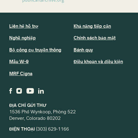
Liên hệ hỗ trợ
Khả năng tiếp cận
Nghề nghiệp
Chính sách bảo mật
Bộ công cụ truyền thông
Bánh quy
Mẫu W-9
Điều khoản và điều kiện
MRF Cigna
ĐỊA CHỈ GỬI THƯ
1536 Phố Wynkoop, Phòng 522
Denver, Colorado 80202
ĐIỆN THOẠI
(303) 629-1166