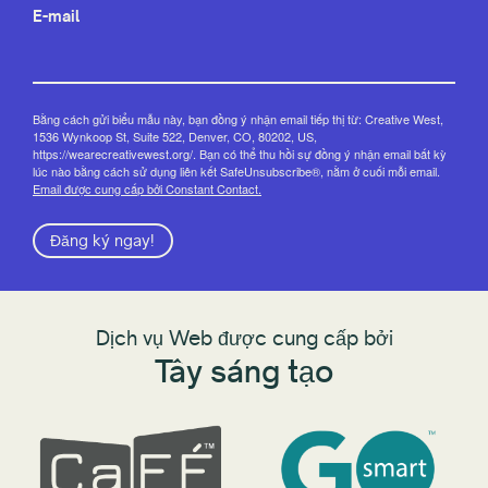
E-mail
Bằng cách gửi biểu mẫu này, bạn đồng ý nhận email tiếp thị từ: Creative West,
1536 Wynkoop St, Suite 522, Denver, CO, 80202, US,
https://wearecreativewest.org/. Bạn có thể thu hồi sự đồng ý nhận email bất kỳ
lúc nào bằng cách sử dụng liên kết SafeUnsubscribe®, nằm ở cuối mỗi email.
Email được cung cấp bởi Constant Contact.
Đăng ký ngay!
Dịch vụ Web được cung cấp bởi
Tây sáng tạo