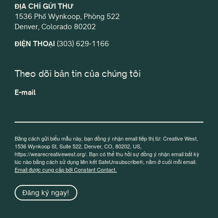
ĐỊA CHỈ GỬI THƯ
1536 Phố Wynkoop, Phòng 522
Denver, Colorado 80202
ĐIỆN THOẠI
(303) 629-1166
Theo dõi bản tin của chúng tôi
E-mail
Bằng cách gửi biểu mẫu này, bạn đồng ý nhận email tiếp thị từ: Creative West,
1536 Wynkoop St, Suite 522, Denver, CO, 80202, US,
https://wearecreativewest.org/. Bạn có thể thu hồi sự đồng ý nhận email bất kỳ
lúc nào bằng cách sử dụng liên kết SafeUnsubscribe®, nằm ở cuối mỗi email.
Email được cung cấp bởi Constant Contact.
Đăng ký ngay!