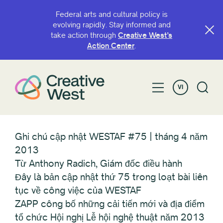
Federal arts and cultural policy is
evolving rapidly. Stay informed and
take action through
Creative West’s
Action Center
.
VI
Ghi chú cập nhật WESTAF #75 | tháng 4 năm
2013
Từ Anthony Radich, Giám đốc điều hành
Đây là bản cập nhật thứ 75 trong loạt bài liên
tục về công việc của WESTAF
ZAPP công bố những cải tiến mới và địa điểm
tổ chức Hội nghị Lễ hội nghệ thuật năm 2013