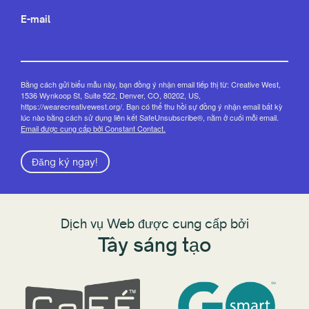
E-mail
Bằng cách gửi biểu mẫu này, bạn đồng ý nhận email tiếp thị từ: Creative West,
1536 Wynkoop St, Suite 522, Denver, CO, 80202, US,
https://wearecreativewest.org/. Bạn có thể thu hồi sự đồng ý nhận email bất kỳ
lúc nào bằng cách sử dụng liên kết SafeUnsubscribe®, nằm ở cuối mỗi email.
Email được cung cấp bởi Constant Contact.
Đăng ký ngay!
Dịch vụ Web được cung cấp bởi
Tây sáng tạo