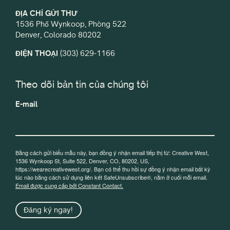
ĐỊA CHỈ GỬI THƯ
1536 Phố Wynkoop, Phòng 522
Denver, Colorado 80202
ĐIỆN THOẠI
(303) 629-1166
Theo dõi bản tin của chúng tôi
E-mail
Bằng cách gửi biểu mẫu này, bạn đồng ý nhận email tiếp thị từ: Creative West,
1536 Wynkoop St, Suite 522, Denver, CO, 80202, US,
https://wearecreativewest.org/. Bạn có thể thu hồi sự đồng ý nhận email bất kỳ
lúc nào bằng cách sử dụng liên kết SafeUnsubscribe®, nằm ở cuối mỗi email.
Email được cung cấp bởi Constant Contact.
Đăng ký ngay!