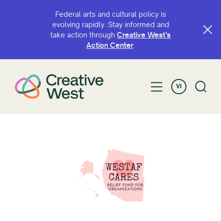
Federal arts and cultural policy is
evolving rapidly. Stay informed and
take action through
Creative West’s
Action Center
.
VI