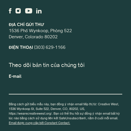
ĐỊA CHỈ GỬI THƯ
1536 Phố Wynkoop, Phòng 522
Denver, Colorado 80202
ĐIỆN THOẠI
(303) 629-1166
Theo dõi bản tin của chúng tôi
E-mail
Bằng cách gửi biểu mẫu này, bạn đồng ý nhận email tiếp thị từ: Creative West,
1536 Wynkoop St, Suite 522, Denver, CO, 80202, US,
https://wearecreativewest.org/. Bạn có thể thu hồi sự đồng ý nhận email bất kỳ
lúc nào bằng cách sử dụng liên kết SafeUnsubscribe®, nằm ở cuối mỗi email.
Email được cung cấp bởi Constant Contact.