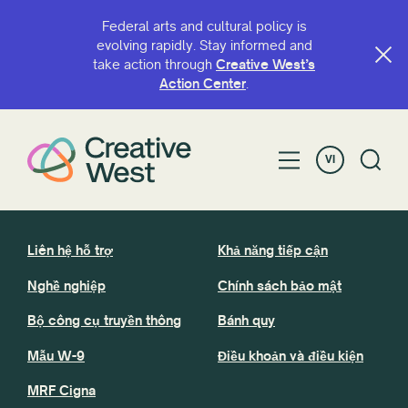
Federal arts and cultural policy is
evolving rapidly. Stay informed and
take action through
Creative West’s
Action Center
.
VI
Liên hệ hỗ trợ
Khả năng tiếp cận
Nghề nghiệp
Chính sách bảo mật
Bộ công cụ truyền thông
Bánh quy
Mẫu W-9
Điều khoản và điều kiện
MRF Cigna