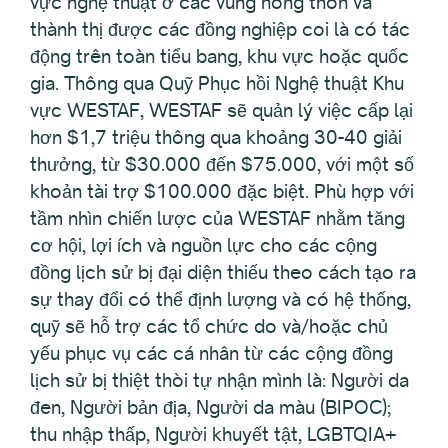
vực nghệ thuật ở các vùng nông thôn và
thành thị được các đồng nghiệp coi là có tác
động trên toàn tiểu bang, khu vực hoặc quốc
gia. Thông qua Quỹ Phục hồi Nghệ thuật Khu
vực WESTAF, WESTAF sẽ quản lý việc cấp lại
hơn $1,7 triệu thông qua khoảng 30-40 giải
thưởng, từ $30.000 đến $75.000, với một số
khoản tài trợ $100.000 đặc biệt. Phù hợp với
tầm nhìn chiến lược của WESTAF nhằm tăng
cơ hội, lợi ích và nguồn lực cho các cộng
đồng lịch sử bị đại diện thiếu theo cách tạo ra
sự thay đổi có thể định lượng và có hệ thống,
quỹ sẽ hỗ trợ các tổ chức do và/hoặc chủ
yếu phục vụ các cá nhân từ các cộng đồng
lịch sử bị thiệt thòi tự nhận mình là: Người da
đen, Người bản địa, Người da màu (BIPOC);
thu nhập thấp, Người khuyết tật, LGBTQIA+