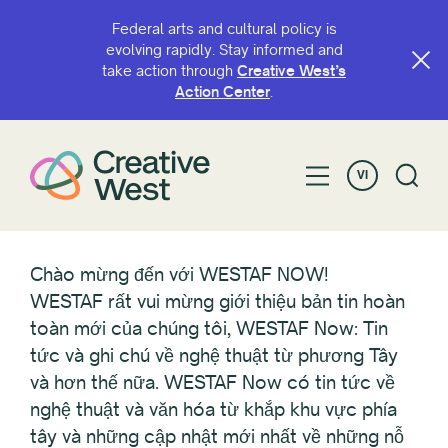
Federal arts and cultural policy is
evolving rapidly. Stay informed and
take action through
Creative West’s
Action Center
.
VI
Chào mừng đến với WESTAF NOW!
WESTAF rất vui mừng giới thiệu bản tin hoàn
toàn mới của chúng tôi, WESTAF Now: Tin
tức và ghi chú về nghệ thuật từ phương Tây
và hơn thế nữa. WESTAF Now có tin tức về
nghệ thuật và văn hóa từ khắp khu vực phía
tây và những cập nhật mới nhất về những nỗ