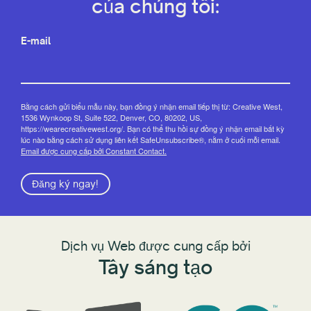
của chúng tôi:
E-mail
Bằng cách gửi biểu mẫu này, bạn đồng ý nhận email tiếp thị từ: Creative West,
1536 Wynkoop St, Suite 522, Denver, CO, 80202, US,
https://wearecreativewest.org/. Bạn có thể thu hồi sự đồng ý nhận email bất kỳ
lúc nào bằng cách sử dụng liên kết SafeUnsubscribe®, nằm ở cuối mỗi email.
Email được cung cấp bởi Constant Contact.
Đăng ký ngay!
Dịch vụ Web được cung cấp bởi
Tây sáng tạo