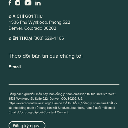
ĐỊA CHỈ GỬI THƯ
1536 Phố Wynkoop, Phòng 522
Denver, Colorado 80202
ĐIỆN THOẠI
(303) 629-1166
Theo dõi bản tin của chúng tôi
E-mail
Bằng cách gửi biểu mẫu này, bạn đồng ý nhận email tiếp thị từ: Creative West,
1536 Wynkoop St, Suite 522, Denver, CO, 80202, US,
https://wearecreativewest.org/. Bạn có thể thu hồi sự đồng ý nhận email bất kỳ
lúc nào bằng cách sử dụng liên kết SafeUnsubscribe®, nằm ở cuối mỗi email.
Email được cung cấp bởi Constant Contact.
Đăng ký ngay!