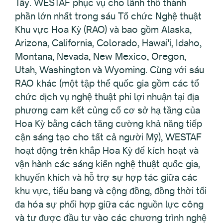
Tây. WESTAF phục vụ cho lãnh thổ thành
phần lớn nhất trong sáu Tổ chức Nghệ thuật
Khu vực Hoa Kỳ (RAO) và bao gồm Alaska,
Arizona, California, Colorado, Hawai'i, Idaho,
Montana, Nevada, New Mexico, Oregon,
Utah, Washington và Wyoming. Cùng với sáu
RAO khác (một tập thể quốc gia gồm các tổ
chức dịch vụ nghệ thuật phi lợi nhuận tại địa
phương cam kết củng cố cơ sở hạ tầng của
Hoa Kỳ bằng cách tăng cường khả năng tiếp
cận sáng tạo cho tất cả người Mỹ), WESTAF
hoạt động trên khắp Hoa Kỳ để kích hoạt và
vận hành các sáng kiến nghệ thuật quốc gia,
khuyến khích và hỗ trợ sự hợp tác giữa các
khu vực, tiểu bang và cộng đồng, đồng thời tối
đa hóa sự phối hợp giữa các nguồn lực công
và tư được đầu tư vào các chương trình nghệ