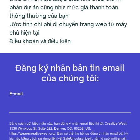
phần dự án cũng như mức giá thanh toán
thông thường của bạn
Ước tính chi phí di chuyển trang web từ máy
chủ hiện tại
Điều khoản và điều kiện
Đăng ký nhận bản tin email
của chúng tôi:
E-mail
Bằng cách gửi biểu mẫu này, bạn đồng ý nhận email tiếp thị từ: Creative West,
1536 Wynkoop St, Suite 522, Denver, CO, 80202, US,
https://wearecreativewest.org/. Bạn có thể thu hồi sự đồng ý nhận email bất kỳ
lúc nào bằng cách sử dụng liên kết SafeUnsubscribe®, nằm ở cuối mỗi email.