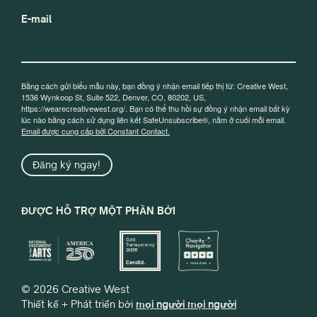
E-mail
Bằng cách gửi biểu mẫu này, bạn đồng ý nhận email tiếp thị từ: Creative West,
1536 Wynkoop St, Suite 522, Denver, CO, 80202, US,
https://wearecreativewest.org/. Bạn có thể thu hồi sự đồng ý nhận email bất kỳ
lúc nào bằng cách sử dụng liên kết SafeUnsubscribe®, nằm ở cuối mỗi email.
Email được cung cấp bởi Constant Contact.
Đăng ký ngay!
ĐƯỢC HỖ TRỢ MỘT PHẦN BỞI
© 2026 Creative West
Thiết kế + Phát triển bởi
mọi người mọi người