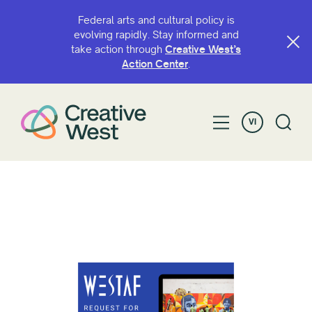
Federal arts and cultural policy is
evolving rapidly. Stay informed and
take action through
Creative West’s
Action Center
.
VI