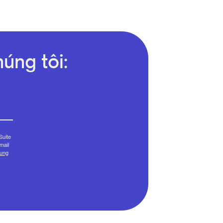
úng tôi:
Suite
mail
cung