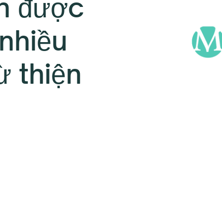
n được
 nhiều
ừ thiện