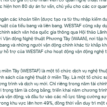
hiện hơn 80 dự án tư vấn, chủ yếu cho các cơ quan
gân các khoản tiền (được tạo ra từ thu nhập kiếm đư
thuật của tiểu bang và liên bang. WESTAF cũng xây d
 chính sách văn hóa quốc gia thông qua Hội thảo Lãn
 Vận động Nghệ thuật Phương Tây (WAAN), nơi tập hợ
 bang và những người vận động chính khác từ khắp kh
 sự hỗ trợ của WESTAF cho hoạt động vận động nghệ t
g miền Tây (WESTAF) là một tổ chức dịch vụ nghệ thuậ
hính sách của nghệ thuật ở miền Tây. Là một tổ chức 
 trình và dịch vụ mới. Chỉ riêng trong năm tài chín
 trọng tâm là công bằng; triển khai năm chương trìn
và vận động; và đầu tư vào các nỗ lực tăng cường sự
trong khu vực lên hơn 49%, đồng thời vẫn duy trì mộ