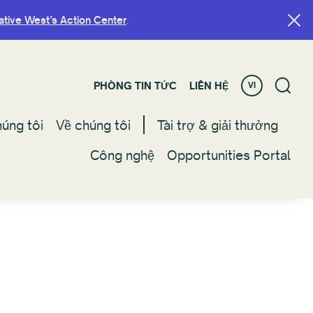
ative West’s Action Center
ative West’s Action Center
.
.
PHÒNG TIN TỨC
PHÒNG TIN TỨC
LIÊN HỆ
LIÊN HỆ
VI
VI
úng tôi
úng tôi
Về chúng tôi
Về chúng tôi
Tài trợ & giải thưởng
Tài trợ & giải thưởng
Công nghệ
Công nghệ
Opportunities Portal
Opportunities Portal