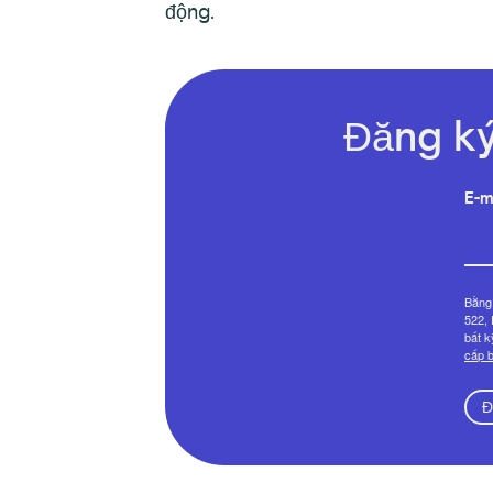
động.
Đăng ký
E-m
Bằng 
522, 
bất k
cấp b
Đ