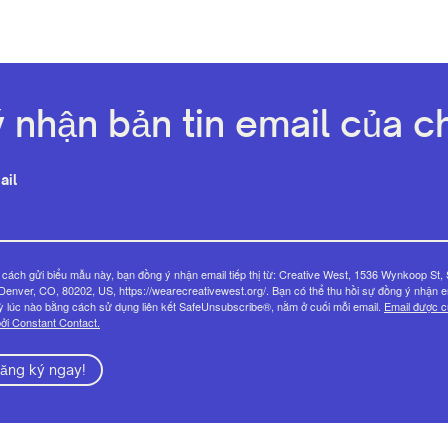
 nhận bản tin email của ch
ail
cách gửi biểu mẫu này, bạn đồng ý nhận email tiếp thị từ: Creative West, 1536 Wynkoop St, 
Denver, CO, 80202, US, https://wearecreativewest.org/. Bạn có thể thu hồi sự đồng ý nhận e
ỳ lúc nào bằng cách sử dụng liên kết SafeUnsubscribe®, nằm ở cuối mỗi email.
Email được 
ởi Constant Contact.
ăng ký ngay!