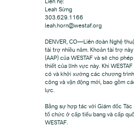
Liên hệ:
Leah Sừng
303.629.1166
leah.horn@westaf.org
DENVER, CO—Liên đoàn Nghệ thuật 
tài trợ nhiều năm. Khoản tài trợ nà
(AAP) của WESTAF và sẽ cho phép W
thiết của lĩnh vực này. Khi WESTAF 
có và khởi xướng các chương trình
công và vận động mới, bao gồm cá
lực.
Bằng sự hợp tác với Giám đốc Tác 
tổ chức ở cấp tiểu bang và cấp qu
WESTAF.