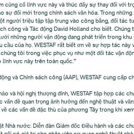
củng cố lĩnh vực này và thúc đẩy sự thay đổi với tr
o sự đổi mới trong chính sách văn hóa. Trong những 
một người triệu tập tập trung vào công bằng, đối tác 
ch công và Tác động David Holland cho biết. Chúng t
lưới những người vận động đang phát triển trong kh
 cầu của họ. WESTAF rất biết ơn về sự hợp tác này v
chúng tôi trong việc phục vụ như một đối tác vận độ
 lĩnh vực này trên toàn quốc.”
động và Chính sách công (AAP), WESTAF cung cấp chư
hảo và hội nghị thượng đỉnh, WESTAF tập hợp các chu
ác vấn đề quan trọng ảnh hưởng đến nghệ thuật và văn
 về các vấn đề đặc thù của phương Tây trong khi xem
t Nhà nước: Diễn đàn Giám đốc Điều hành và các chư
t nối có giá trị cho nhân viên cơ quan nghệ thuật nhà