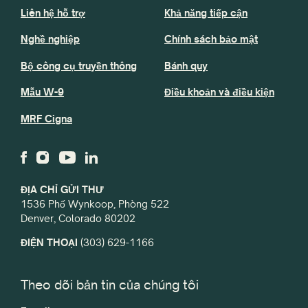
Liên hệ hỗ trợ
Khả năng tiếp cận
Nghề nghiệp
Chính sách bảo mật
Bộ công cụ truyền thông
Bánh quy
Mẫu W-9
Điều khoản và điều kiện
MRF Cigna
ĐỊA CHỈ GỬI THƯ
1536 Phố Wynkoop, Phòng 522
Denver, Colorado 80202
ĐIỆN THOẠI
(303) 629-1166
Theo dõi bản tin của chúng tôi