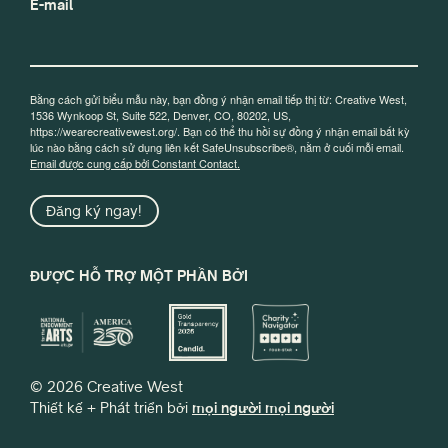
E-mail
Bằng cách gửi biểu mẫu này, bạn đồng ý nhận email tiếp thị từ: Creative West,
1536 Wynkoop St, Suite 522, Denver, CO, 80202, US,
https://wearecreativewest.org/. Bạn có thể thu hồi sự đồng ý nhận email bất kỳ
lúc nào bằng cách sử dụng liên kết SafeUnsubscribe®, nằm ở cuối mỗi email.
Email được cung cấp bởi Constant Contact.
Đăng ký ngay!
ĐƯỢC HỖ TRỢ MỘT PHẦN BỞI
© 2026 Creative West
Thiết kế + Phát triển bởi
mọi người mọi người