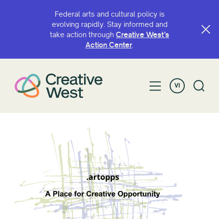
Federal arts and cultural policy is
evolving rapidly. Stay informed and
take action through
Creative West’s
Action Center
.
VI