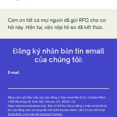
Cảm ơn tất cả mọi người đã gửi RFQ cho cơ
hội này. Hiện tại, việc nộp hồ sơ đã kết thúc.
Đăng ký nhận bản tin email
của chúng tôi:
E-mail
Bằng cách gửi biểu mẫu này, bạn đồng ý nhận email tiếp thị từ: Creative West,
1536 Wynkoop St, Suite 522, Denver, CO, 80202, US,
https://wearecreativewest.org/. Bạn có thể thu hồi sự đồng ý nhận email bất kỳ
lúc nào bằng cách sử dụng liên kết SafeUnsubscribe®, nằm ở cuối mỗi email.
Email được cung cấp bởi Constant Contact.