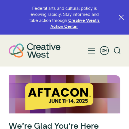
Federal arts and cultural policy is
evolving rapidly. Stay informed and
take action through
Creative West’s
Action Center
.
ZH
We’re Glad You’re Here