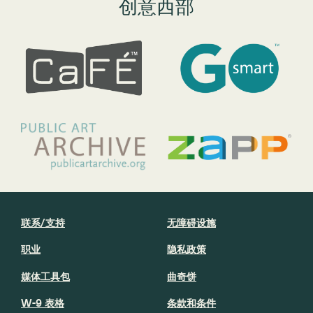
创意西部
联系/支持
无障碍设施
职业
隐私政策
媒体工具包
曲奇饼
W-9 表格
条款和条件