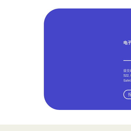
电
提交此
522
Saf