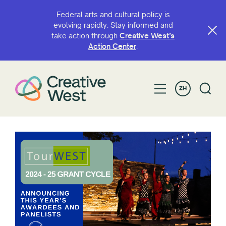
Federal arts and cultural policy is
evolving rapidly. Stay informed and
take action through
Creative West’s
Action Center
.
ZH