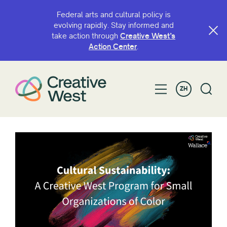
Federal arts and cultural policy is
evolving rapidly. Stay informed and
take action through
Creative West’s
Action Center
.
ZH