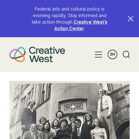
Federal arts and cultural policy is
evolving rapidly. Stay informed and
take action through
Creative West’s
Action Center
.
ZH