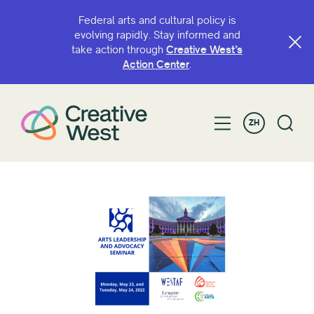
Federal arts and cultural policy is
evolving rapidly. Stay informed and
take action through
Creative West’s
Action Center
.
ZH