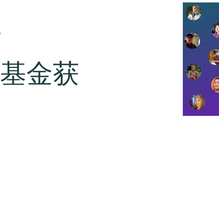
布
家基金获