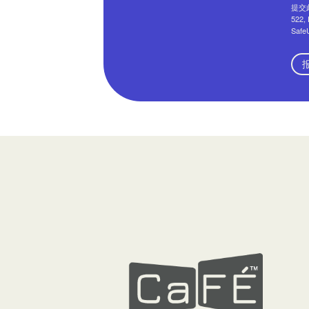
提交此
522
Saf