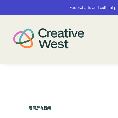
Federal arts and cultural p
Federal arts and cultural p
返回所有新闻