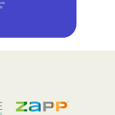
ite
部的