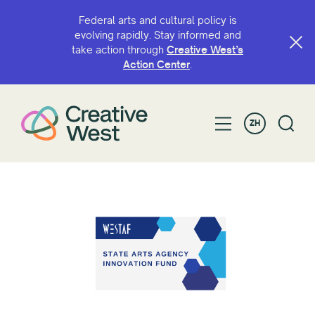
Federal arts and cultural policy is
evolving rapidly. Stay informed and
take action through
Creative West’s
Action Center
.
ZH