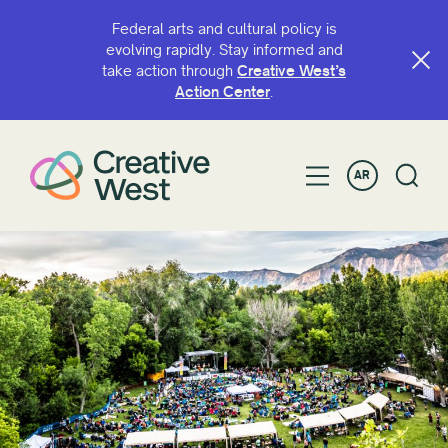
Federal arts and cultural policy is
evolving rapidly. Stay informed and
take action through
Creative West’s
Action Center
.
AR