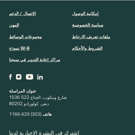
إمكانية الوصول
الاتصال / الدعم
سياسة الخصوصية
المهن
ملفات تعريف الارتباط
مجموعات الوسائط
الشروط والأحكام
نموذج W-9
مراكز إعادة التدوير في سيجنا
عنوان المراسلة
1536 شارع وينكوب، الجناح 522
دنفر، كولورادو 80202
هاتف
(303) 629-1166
اشترك في النشرة الإخبارية لدينا