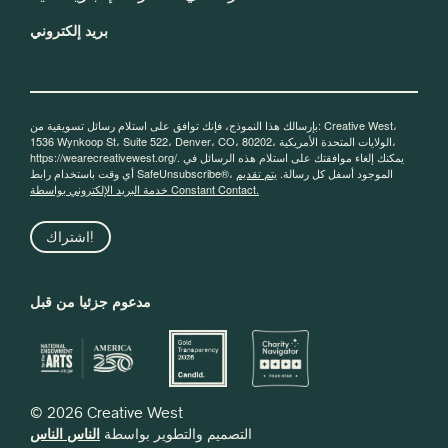
بريد إلكتروني
بإرسالك هذا النموذج، فإنك توافق على استلام رسائل تسويقية من: Creative West،
1536 Wynkoop St، Suite 522، Denver، CO، 80202، الولايات المتحدة الأمريكية،
https://wearecreativewest.org/. يمكنك إلغاء موافقتك على استلام هذه الرسائل في
أي وقت باستخدام رابط SafeUnsubscribe®، الموجود أسفل كل رسالة.
يتم تقديم
خدمة البريد الإلكتروني بواسطة Constant Contact.
اشتراك!
مدعوم جزئيا من قبل
© 2026 Creative West
التصميم والتطوير بواسطة
الناس الناس