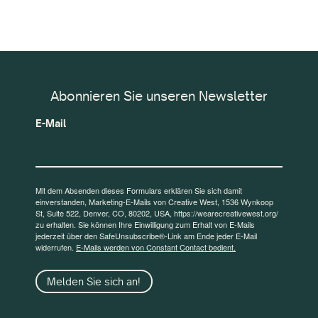
Abonnieren Sie unseren Newsletter
E-Mail
Mit dem Absenden dieses Formulars erklären Sie sich damit
einverstanden, Marketing-E-Mails von Creative West, 1536 Wynkoop
St, Suite 522, Denver, CO, 80202, USA, https://wearecreativewest.org/
zu erhalten. Sie können Ihre Einwilligung zum Erhalt von E-Mails
jederzeit über den SafeUnsubscribe®-Link am Ende jeder E-Mail
widerrufen.
E-Mails werden von Constant Contact bedient.
Melden Sie sich an!