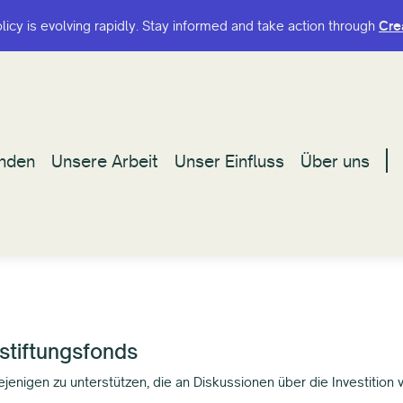
olicy is evolving rapidly. Stay informed and take action through
olicy is evolving rapidly. Stay informed and take action through
Cre
Cre
nden
nden
Unsere Arbeit
Unsere Arbeit
Unser Einfluss
Unser Einfluss
Über uns
Über uns
rstiftungsfonds
jenigen zu unterstützen, die an Diskussionen über die Investition v