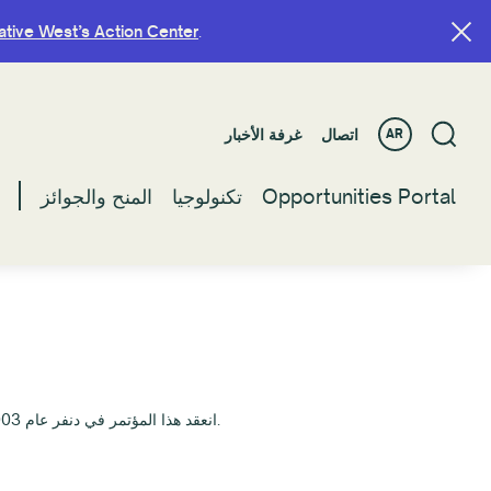
ative West’s Action Center
ative West’s Action Center
.
.
اتصال
اتصال
غرفة الأخبار
غرفة الأخبار
AR
AR
Opportunities Portal
Opportunities Portal
تكنولوجيا
تكنولوجيا
المنح والجوائز
المنح والجوائز
انعقد هذا المؤتمر في دنفر عام 2003، واستكشف مجموعة واسعة من الأساليب لمعالجة القضايا الحالية والمستقبلية في مجال هيكل وعمليات وكالات الفنون الحكومية.