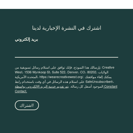
اشترك في النشرة الإخبارية لدينا
بريد إلكتروني
بإرسالك هذا النموذج، فإنك توافق على استلام رسائل تسويقية من: Creative
West، 1536 Wynkoop St، Suite 522، Denver، CO، 80202، الولايات
المتحدة الأمريكية، https://wearecreativewest.org/. يمكنك إلغاء موافقتك
على استلام هذه الرسائل في أي وقت باستخدام رابط SafeUnsubscribe®،
الموجود أسفل كل رسالة.
يتم تقديم خدمة البريد الإلكتروني بواسطة Constant
Contact.
اشتراك!