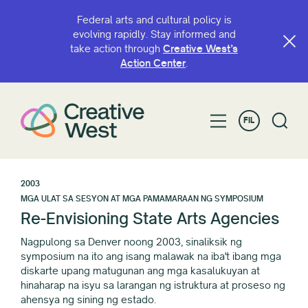
Federal arts and cultural policy is
evolving rapidly. Stay informed and
take action through
Creative West’s
Action Center
.
FIL
2003
MGA ULAT SA SESYON AT MGA PAMAMARAAN NG SYMPOSIUM
Re-Envisioning State Arts Agencies
Nagpulong sa Denver noong 2003, sinaliksik ng
symposium na ito ang isang malawak na iba't ibang mga
diskarte upang matugunan ang mga kasalukuyan at
hinaharap na isyu sa larangan ng istruktura at proseso ng
ahensya ng sining ng estado.