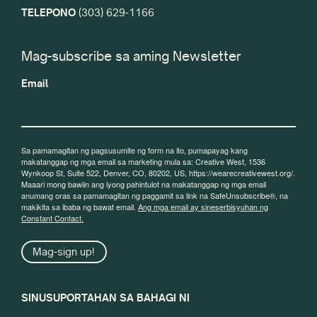
TELEPONO
(303) 629-1166
Mag-subscribe sa aming Newsletter
Email
Sa pamamagitan ng pagsusumite ng form na ito, pumapayag kang
makatanggap ng mga email sa marketing mula sa: Creative West, 1536
Wynkoop St, Suite 522, Denver, CO, 80202, US, https://wearecreativewest.org/.
Maaari mong bawiin ang iyong pahintulot na makatanggap ng mga email
anumang oras sa pamamagitan ng paggamit sa link na SafeUnsubscribe®, na
makikita sa ibaba ng bawat email.
Ang mga email ay sineserbisyuhan ng
Constant Contact.
Mag-sign up!
SINUSUPORTAHAN SA BAHAGI NI