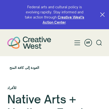
Federal arts and cultural policy is
evolving rapidly. Stay informed and
take action through
Creative West’s
Action Center
.
AR
العودة إلى كافة المنح
للأفراد
Native Arts +