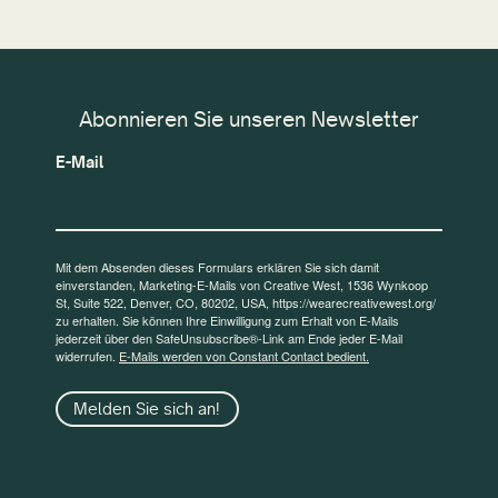
Abonnieren Sie unseren Newsletter
E-Mail
Mit dem Absenden dieses Formulars erklären Sie sich damit
einverstanden, Marketing-E-Mails von Creative West, 1536 Wynkoop
St, Suite 522, Denver, CO, 80202, USA, https://wearecreativewest.org/
zu erhalten. Sie können Ihre Einwilligung zum Erhalt von E-Mails
jederzeit über den SafeUnsubscribe®-Link am Ende jeder E-Mail
widerrufen.
E-Mails werden von Constant Contact bedient.
Melden Sie sich an!