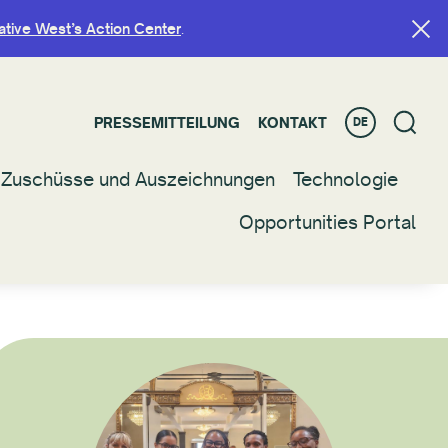
ative West’s Action Center
ative West’s Action Center
.
.
PRESSEMITTEILUNG
PRESSEMITTEILUNG
KONTAKT
KONTAKT
DE
DE
Zuschüsse und Auszeichnungen
Zuschüsse und Auszeichnungen
Technologie
Technologie
Opportunities Portal
Opportunities Portal