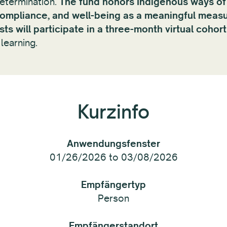
-determination.
The fund honors Indigenous ways of
 compliance, and well-being as a meaningful measu
sts will participate in a three-month virtual coho
learning.
Kurzinfo
Anwendungsfenster
01/26/2026 to 03/08/2026
Empfängertyp
Person
Empfängerstandort