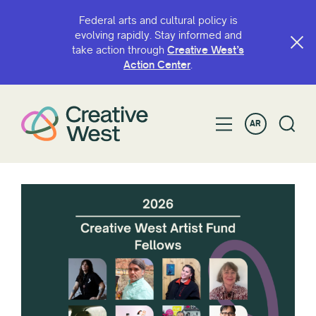
Federal arts and cultural policy is
evolving rapidly. Stay informed and
take action through
Creative West’s
Action Center
.
AR