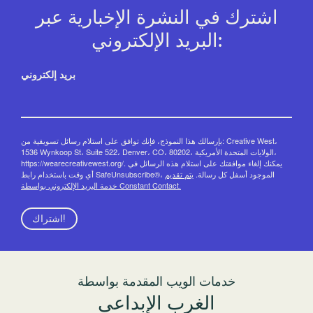
اشترك في النشرة الإخبارية عبر
البريد الإلكتروني:
بريد إلكتروني
بإرسالك هذا النموذج، فإنك توافق على استلام رسائل تسويقية من: Creative West،
1536 Wynkoop St، Suite 522، Denver، CO، 80202، الولايات المتحدة الأمريكية،
https://wearecreativewest.org/. يمكنك إلغاء موافقتك على استلام هذه الرسائل في
أي وقت باستخدام رابط SafeUnsubscribe®، الموجود أسفل كل رسالة.
يتم تقديم
خدمة البريد الإلكتروني بواسطة Constant Contact.
اشتراك!
خدمات الويب المقدمة بواسطة
الغرب الإبداعي