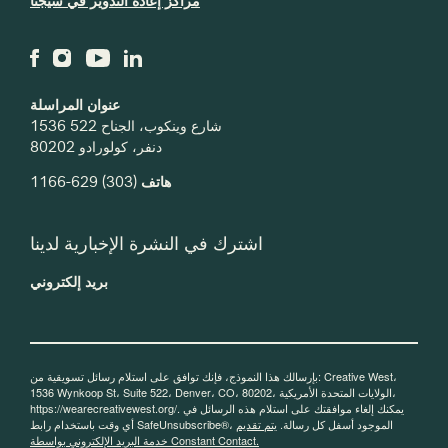
مراكز إعادة التدوير في سيجنا
عنوان المراسلة
1536 شارع وينكوب، الجناح 522
دنفر، كولورادو 80202
(303) 629-1166
هاتف
اشترك في النشرة الإخبارية لدينا
بريد إلكتروني
بإرسالك هذا النموذج، فإنك توافق على استلام رسائل تسويقية من: Creative West،
1536 Wynkoop St، Suite 522، Denver، CO، 80202، الولايات المتحدة الأمريكية،
https://wearecreativewest.org/. يمكنك إلغاء موافقتك على استلام هذه الرسائل في
أي وقت باستخدام رابط SafeUnsubscribe®، الموجود أسفل كل رسالة.
يتم تقديم
خدمة البريد الإلكتروني بواسطة Constant Contact.