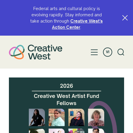
Federal arts and cultural policy is
evolving rapidly. Stay informed and
take action through
Creative West’s
Action Center
.
VI