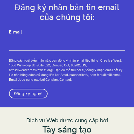
Đăng ký nhận bản tin email
của chúng tôi:
E-mail
Bằng cách gửi biểu mẫu này, bạn đồng ý nhận email tiếp thị từ: Creative West,
1536 Wynkoop St, Suite 522, Denver, CO, 80202, US,
https://wearecreativewest.org/. Bạn có thể thu hồi sự đồng ý nhận email bất kỳ
lúc nào bằng cách sử dụng liên kết SafeUnsubscribe®, nằm ở cuối mỗi email.
Email được cung cấp bởi Constant Contact.
Đăng ký ngay!
Dịch vụ Web được cung cấp bởi
Tây sáng tạo