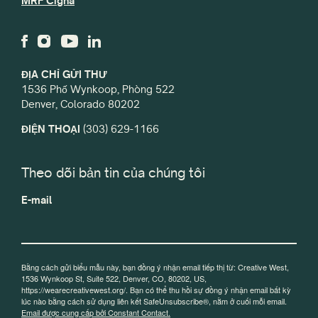
MRF Cigna
ĐỊA CHỈ GỬI THƯ
1536 Phố Wynkoop, Phòng 522
Denver, Colorado 80202
ĐIỆN THOẠI
(303) 629-1166
Theo dõi bản tin của chúng tôi
E-mail
Bằng cách gửi biểu mẫu này, bạn đồng ý nhận email tiếp thị từ: Creative West,
1536 Wynkoop St, Suite 522, Denver, CO, 80202, US,
https://wearecreativewest.org/. Bạn có thể thu hồi sự đồng ý nhận email bất kỳ
lúc nào bằng cách sử dụng liên kết SafeUnsubscribe®, nằm ở cuối mỗi email.
Email được cung cấp bởi Constant Contact.