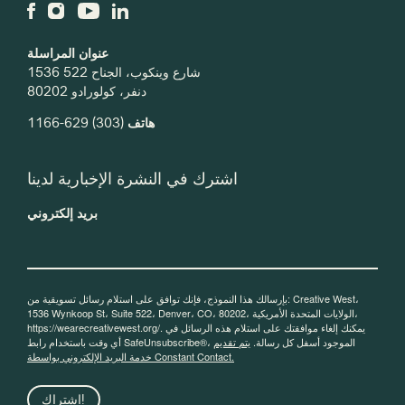
عنوان المراسلة
1536 شارع وينكوب، الجناح 522
دنفر، كولورادو 80202
هاتف
(303) 629-1166
اشترك في النشرة الإخبارية لدينا
بريد إلكتروني
بإرسالك هذا النموذج، فإنك توافق على استلام رسائل تسويقية من: Creative West،
1536 Wynkoop St، Suite 522، Denver، CO، 80202، الولايات المتحدة الأمريكية،
https://wearecreativewest.org/. يمكنك إلغاء موافقتك على استلام هذه الرسائل في
أي وقت باستخدام رابط SafeUnsubscribe®، الموجود أسفل كل رسالة.
يتم تقديم
خدمة البريد الإلكتروني بواسطة Constant Contact.
اشتراك!