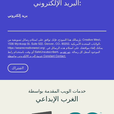
البريد الإلكتروني:
بريد إلكتروني
بإرسالك هذا النموذج، فإنك توافق على استلام رسائل تسويقية من: Creative West،
1536 Wynkoop St، Suite 522، Denver، CO، 80202، الولايات المتحدة الأمريكية،
https://wearecreativewest.org/. يمكنك إلغاء موافقتك على استلام هذه الرسائل في
أي وقت باستخدام رابط SafeUnsubscribe®، الموجود أسفل كل رسالة.
يتم تقديم
خدمة البريد الإلكتروني بواسطة Constant Contact.
اشتراك!
خدمات الويب المقدمة بواسطة
الغرب الإبداعي