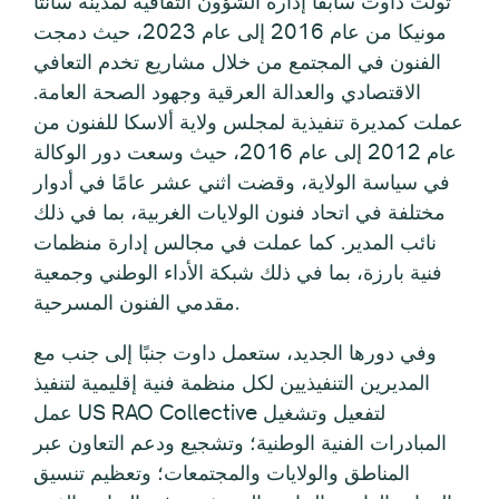
تولت داوت سابقًا إدارة الشؤون الثقافية لمدينة سانتا
مونيكا من عام 2016 إلى عام 2023، حيث دمجت
الفنون في المجتمع من خلال مشاريع تخدم التعافي
الاقتصادي والعدالة العرقية وجهود الصحة العامة.
عملت كمديرة تنفيذية لمجلس ولاية ألاسكا للفنون من
عام 2012 إلى عام 2016، حيث وسعت دور الوكالة
في سياسة الولاية، وقضت اثني عشر عامًا في أدوار
مختلفة في اتحاد فنون الولايات الغربية، بما في ذلك
نائب المدير. كما عملت في مجالس إدارة منظمات
فنية بارزة، بما في ذلك شبكة الأداء الوطني وجمعية
مقدمي الفنون المسرحية.
وفي دورها الجديد، ستعمل داوت جنبًا إلى جنب مع
المديرين التنفيذيين لكل منظمة فنية إقليمية لتنفيذ
عمل US RAO Collective لتفعيل وتشغيل
المبادرات الفنية الوطنية؛ وتشجيع ودعم التعاون عبر
المناطق والولايات والمجتمعات؛ وتعظيم تنسيق