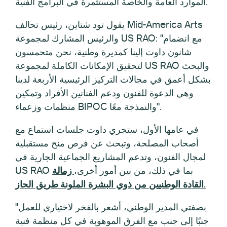
الموارد العامة والخاصة المستثمرة في البرامج الفنية.
يقول تود شتاين، رئيس تحالف Mid-America Arts
والرئيس المشارك لمجموعة US RAO: "مع انضمام
شانون داوت إلينا كمديرة وطنية، نحن متحمسون
لتحقيق الإمكانات الكاملة لمجموعة US RAO والبحث
بشكل أعمق في مجالات التركيز الرئيسية الأربعة لدينا
وهي الدعوة للفنون ودعم الفنانين الأفراد وتمكين
منظمات وزعماء BIPOC والنمذجة معًا".
في عامها الأول، ستجري داوت جلسات استماع مع
أصحاب المصلحة، وتبحث عن فرص منح مستقبلية
لمجال الفنون، وتدعم المشاريع الجماعية الجارية في
US RAO بما في ذلك، من بين أمور أخرى،
زمالة
طريق الجاز.
القادة الوطنيين من ذوي البشرة الملونة
"بصفتي المدير الوطني، أشعر بالفخر لاختياري للعمل
جنبًا إلى جنب مع الفرق الموهوبة في كل منظمة فنية