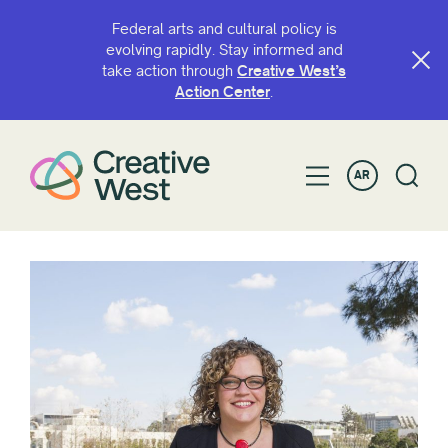
Federal arts and cultural policy is
evolving rapidly. Stay informed and
take action through
Creative West’s
Action Center
.
AR