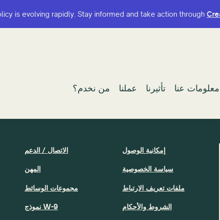
olicy is evolving rapidly. Stay informed and take action through
olicy is evolving rapidly. Stay informed and take action through
Cre
Cre
معلومات عنا
معلومات عنا
تأثيرنا
تأثيرنا
عملنا
عملنا
من نخدم؟
من نخدم؟
إمكانية الوصول
الاتصال / الدعم
سياسة الخصوصية
المهن
ملفات تعريف الارتباط
مجموعات الوسائط
الشروط والأحكام
نموذج W-9