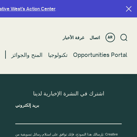
ative West’s Action Center
ative West’s Action Center
.
.
اتصال
اتصال
غرفة الأخبار
غرفة الأخبار
AR
AR
Opportunities Portal
Opportunities Portal
تكنولوجيا
تكنولوجيا
المنح والجوائز
المنح والجوائز
اشترك في النشرة الإخبارية لدينا
بريد إلكتروني
بإرسالك هذا النموذج، فإنك توافق على استلام رسائل تسويقية من: Creative