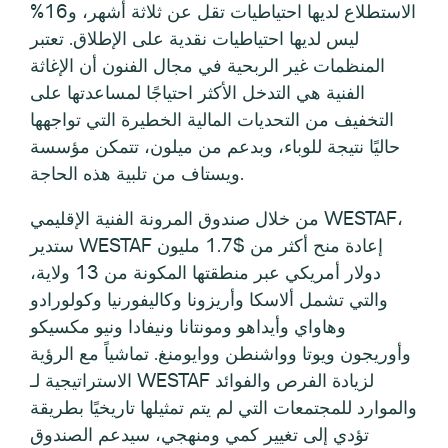
الاستطلاع لديها احتياطيات تقل عن ثلاثة أشهر، و16%
ليس لديها احتياطيات نقدية على الإطلاق. تعتبر
المنظمات غير الربحية في مجال الفنون أن الإغاثة
الفنية هي التدخل الأكثر احتياجًا لمساعدتها على
التخفيف من التحديات المالية الخطيرة التي تواجهها
حاليًا نتيجة للوباء، وبدعم من ميلون، تتمكن مؤسسة
ويستاف من تلبية هذه الحاجة.
من خلال صندوق المرونة الفنية الإقليمي WESTAF،
ستدير WESTAF إعادة منح أكثر من $1.7 مليون
دولار أمريكي عبر منطقتها المكونة من 13 ولاية،
والتي تشمل ألاسكا وأريزونا وكاليفورنيا وكولورادو
وهاواي وأيداهو ومونتانا ونيفادا ونيو مكسيكو
وأوريجون ويوتا وواشنطن ووايومنغ. تماشياً مع الرؤية
الاستراتيجية لـ WESTAF لزيادة الفرص والفوائد
والموارد للمجتمعات التي لم يتم تمثيلها تاريخيًا بطريقة
تؤدي إلى تغيير كمي ومنهجي، سيدعم الصندوق