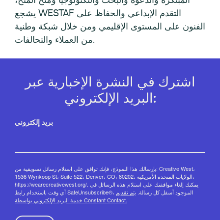
يشجع WESTAF التقدم الإبداعي والحفاظ على
الفنون على المستوى الإقليمي ومن خلال شبكة وطنية
من العملاء والتحالفات.
اشترك في النشرة الإخبارية عبر
البريد الإلكتروني:
بريد إلكتروني
بإرسالك هذا النموذج، فإنك توافق على استلام رسائل تسويقية من: Creative West،
1536 Wynkoop St، Suite 522، Denver، CO، 80202، الولايات المتحدة الأمريكية،
https://wearecreativewest.org/. يمكنك إلغاء موافقتك على استلام هذه الرسائل في
أي وقت باستخدام رابط SafeUnsubscribe®، الموجود أسفل كل رسالة.
يتم تقديم
خدمة البريد الإلكتروني بواسطة Constant Contact.