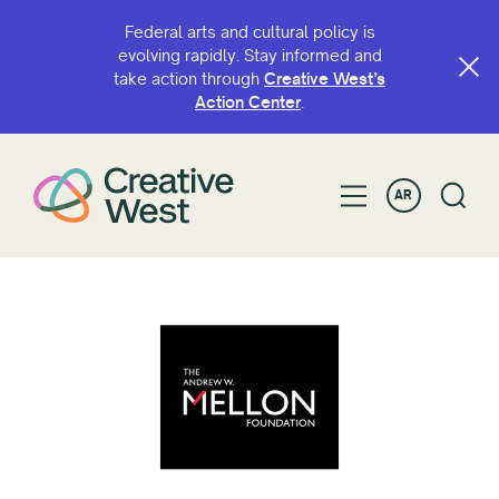
Federal arts and cultural policy is
evolving rapidly. Stay informed and
take action through
Creative West’s
Action Center
.
AR