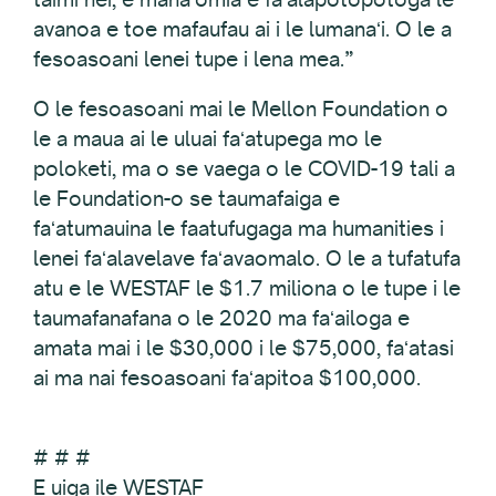
avanoa e toe mafaufau ai i le lumanaʻi. O le a
fesoasoani lenei tupe i lena mea.”
O le fesoasoani mai le Mellon Foundation o
le a maua ai le uluai faʻatupega mo le
poloketi, ma o se vaega o le COVID-19 tali a
le Foundation-o se taumafaiga e
faʻatumauina le faatufugaga ma humanities i
lenei faʻalavelave faʻavaomalo. O le a tufatufa
atu e le WESTAF le $1.7 miliona o le tupe i le
taumafanafana o le 2020 ma faʻailoga e
amata mai i le $30,000 i le $75,000, faʻatasi
ai ma nai fesoasoani faʻapitoa $100,000.
# # #
E uiga ile WESTAF