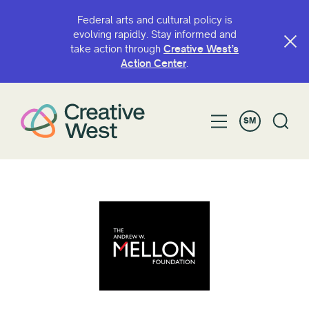
Federal arts and cultural policy is
evolving rapidly. Stay informed and
take action through
Creative West’s
Action Center
.
SM