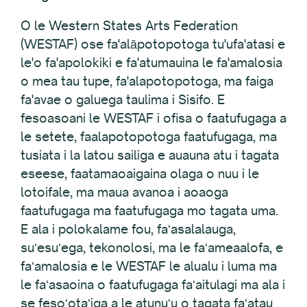
O le Western States Arts Federation
(WESTAF) ose fa'alāpotopotoga tu'ufa'atasi e
le'o fa'apolokiki e fa'atumauina le fa'amalosia
o mea tau tupe, fa'alapotopotoga, ma faiga
fa'avae o galuega taulima i Sisifo. E
fesoasoani le WESTAF i ofisa o faatufugaga a
le setete, faalapotopotoga faatufugaga, ma
tusiata i la latou sailiga e auauna atu i tagata
eseese, faatamaoaigaina olaga o nuu i le
lotoifale, ma maua avanoa i aoaoga
faatufugaga ma faatufugaga mo tagata uma.
E ala i polokalame fou, faʻasalalauga,
suʻesuʻega, tekonolosi, ma le faʻameaalofa, e
faʻamalosia e le WESTAF le alualu i luma ma
le faʻasaoina o faatufugaga faʻaitulagi ma ala i
se fesoʻotaʻiga a le atunuʻu o tagata faʻatau