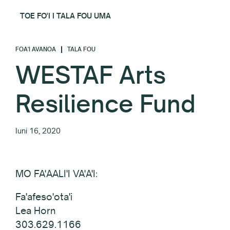
TOE FO'I I TALA FOU UMA
FOA'I AVANOA
TALA FOU
WESTAF Arts
Resilience Fund
Iuni 16, 2020
MO FA'AALI'I VA'A'I:
Fa'afeso'ota'i
Lea Horn
303.629.1166