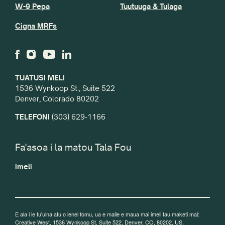
W-9 Pepa
Tuutuuga & Tulaga
Cigna MRFs
TUATUSI MELI
1536 Wynkoop St., Suite 522
Denver, Colorado 80202
TELEFONI
(303) 629-1166
Fa'asoa i la matou Tala Fou
imeli
E ala i le tu'uina atu o lenei fomu, ua e malie e maua mai imeli tau maketi mai:
Creative West, 1536 Wynkoop St, Suite 522, Denver, CO, 80202, US,