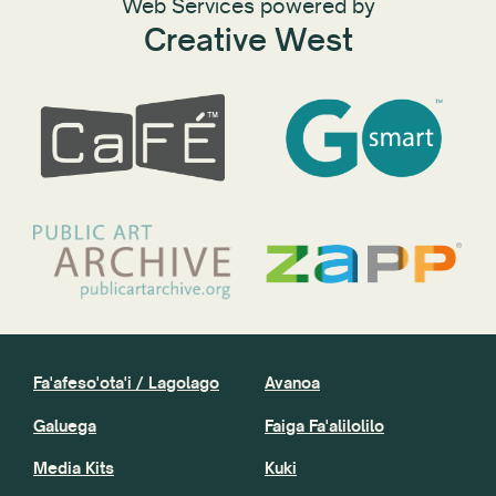
Web Services powered by
Creative West
Fa'afeso'ota'i / Lagolago
Avanoa
Galuega
Faiga Fa'alilolilo
Media Kits
Kuki