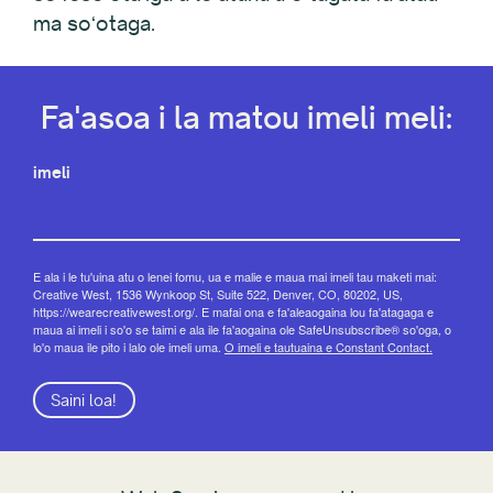
ma soʻotaga.
Fa'asoa i la matou imeli meli:
imeli
E ala i le tu'uina atu o lenei fomu, ua e malie e maua mai imeli tau maketi mai:
Creative West, 1536 Wynkoop St, Suite 522, Denver, CO, 80202, US,
https://wearecreativewest.org/. E mafai ona e fa'aleaogaina lou fa'atagaga e
maua ai imeli i so'o se taimi e ala ile fa'aogaina ole SafeUnsubscribe® so'oga, o
lo'o maua ile pito i lalo ole imeli uma.
O imeli e tautuaina e Constant Contact.
Saini loa!