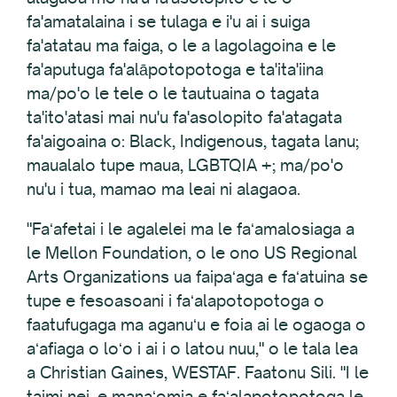
fa'amatalaina i se tulaga e i'u ai i suiga
fa'atatau ma faiga, o le a lagolagoina e le
fa'aputuga fa'alāpotopotoga e ta'ita'iina
ma/po'o le tele o le tautuaina o tagata
ta'ito'atasi mai nu'u fa'asolopito fa'atagata
fa'aigoaina o: Black, Indigenous, tagata lanu;
maualalo tupe maua, LGBTQIA +; ma/po'o
nu'u i tua, mamao ma leai ni alagaoa.
"Faʻafetai i le agalelei ma le faʻamalosiaga a
le Mellon Foundation, o le ono US Regional
Arts Organizations ua faipaʻaga e faʻatuina se
tupe e fesoasoani i faʻalapotopotoga o
faatufugaga ma aganuʻu e foia ai le ogaoga o
aʻafiaga o loʻo i ai i o latou nuu," o le tala lea
a Christian Gaines, WESTAF. Faatonu Sili. "I le
taimi nei, e manaʻomia e faʻalapotopotoga le