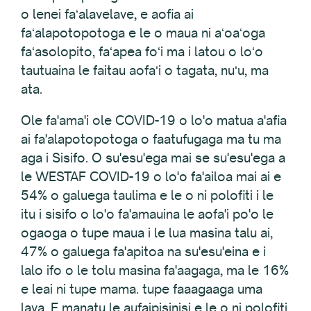
o lenei faʻalavelave, e aofia ai
faʻalapotopotoga e le o maua ni aʻoaʻoga
faʻasolopito, faʻapea foʻi ma i latou o loʻo
tautuaina le faitau aofaʻi o tagata, nuʻu, ma
ata.
Ole fa'ama'i ole COVID-19 o lo'o matua a'afia
ai fa'alapotopotoga o faatufugaga ma tu ma
aga i Sisifo. O su'esu'ega mai se su'esu'ega a
le WESTAF COVID-19 o lo'o fa'ailoa mai ai e
54% o galuega taulima e le o ni polofiti i le
itu i sisifo o lo'o fa'amauina le aofa'i po'o le
ogaoga o tupe maua i le lua masina talu ai,
47% o galuega fa'apitoa na su'esu'eina e i
lalo ifo o le tolu masina fa'aagaga, ma le 16%
e leai ni tupe mama. tupe faaagaaga uma
lava. E manatu le aufaipisinisi e le o ni polofiti