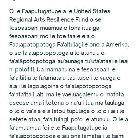
O le Faaputugatupe a le United States
Regional Arts Resilience Fund o se
fesoasoani muamua o lona ituaiga
fesoasoani mo le toe faaleleia o
Faalapotopotoga Fa'aitulagi e ono a Amerika,
o se fa'alapotopotoga a le atunu'u o
fa'alāpotopotoga 'au'aunaga tu'ufa'atasi e leai
ni polofiti. Ua mamanuina e fesoasoani e
faʻaitiitia le faʻamataʻu tau tupe i le vaega e
ala i le lagolagoina o faʻalapotopotoga
faʻataʻitaʻi laiti ma le vaeluagalemu o matata
eseese uma i totonu o nuʻu i tua ma taulaga
o loʻo vaʻaia e a latou tupulaga o loʻo i ai i le
setete atoa, faʻaitulagi, poʻo le atunuʻu. O le a
faʻamuamua foi e le Faaputugatupe ia
faʻalapotopotoga e sili ona lamatia i le taimi