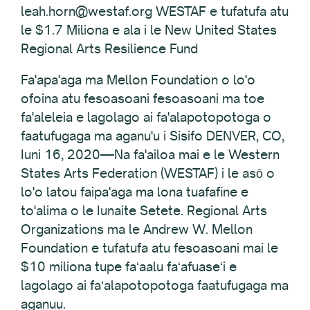
leah.horn@westaf.org WESTAF e tufatufa atu
le $1.7 Miliona e ala i le New United States
Regional Arts Resilience Fund
Fa'apa'aga ma Mellon Foundation o lo'o
ofoina atu fesoasoani fesoasoani ma toe
fa'aleleia e lagolago ai fa'alapotopotoga o
faatufugaga ma aganu'u i Sisifo DENVER, CO,
Iuni 16, 2020—Na fa'ailoa mai e le Western
States Arts Federation (WESTAF) i le asō o
lo'o latou faipa'aga ma lona tuafafine e
to'alima o le Iunaite Setete. Regional Arts
Organizations ma le Andrew W. Mellon
Foundation e tufatufa atu fesoasoani mai le
$10 miliona tupe faʻaalu faʻafuaseʻi e
lagolago ai faʻalapotopotoga faatufugaga ma
aganuu.