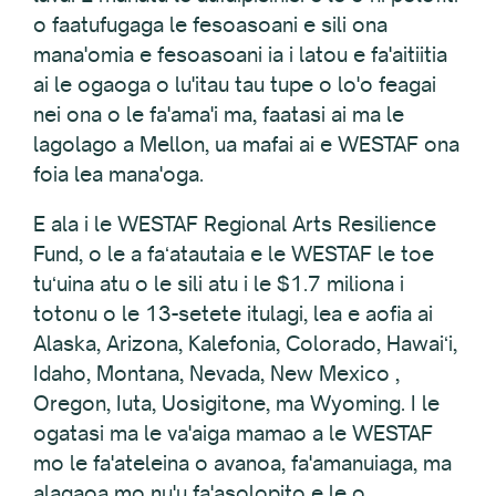
o faatufugaga le fesoasoani e sili ona
mana'omia e fesoasoani ia i latou e fa'aitiitia
ai le ogaoga o lu'itau tau tupe o lo'o feagai
nei ona o le fa'ama'i ma, faatasi ai ma le
lagolago a Mellon, ua mafai ai e WESTAF ona
foia lea mana'oga.
E ala i le WESTAF Regional Arts Resilience
Fund, o le a faʻatautaia e le WESTAF le toe
tuʻuina atu o le sili atu i le $1.7 miliona i
totonu o le 13-setete itulagi, lea e aofia ai
Alaska, Arizona, Kalefonia, Colorado, Hawaiʻi,
Idaho, Montana, Nevada, New Mexico ,
Oregon, Iuta, Uosigitone, ma Wyoming. I le
ogatasi ma le va'aiga mamao a le WESTAF
mo le fa'ateleina o avanoa, fa'amanuiaga, ma
alagaoa mo nu'u fa'asolopito e le o