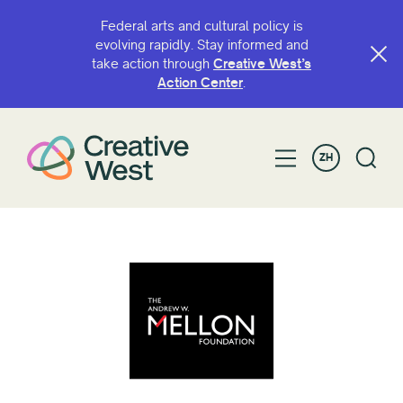
Federal arts and cultural policy is
evolving rapidly. Stay informed and
take action through
Creative West’s
Action Center
.
ZH