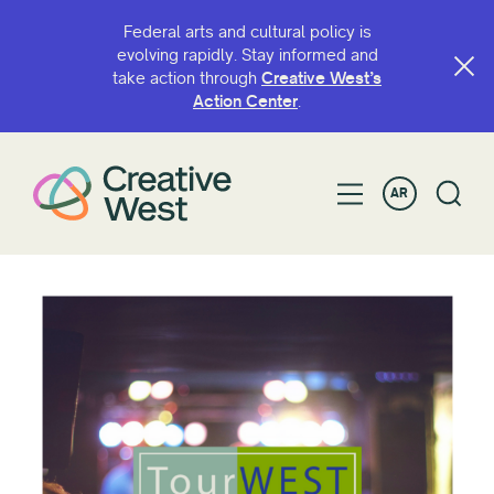
Federal arts and cultural policy is
evolving rapidly. Stay informed and
take action through
Creative West’s
Action Center
.
AR