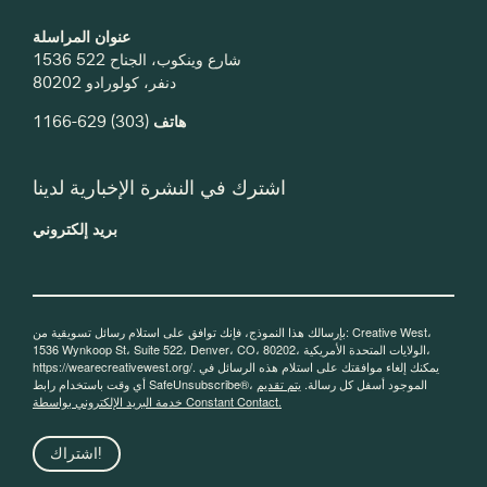
عنوان المراسلة
1536 شارع وينكوب، الجناح 522
دنفر، كولورادو 80202
هاتف
(303) 629-1166
اشترك في النشرة الإخبارية لدينا
بريد إلكتروني
بإرسالك هذا النموذج، فإنك توافق على استلام رسائل تسويقية من: Creative West،
1536 Wynkoop St، Suite 522، Denver، CO، 80202، الولايات المتحدة الأمريكية،
https://wearecreativewest.org/. يمكنك إلغاء موافقتك على استلام هذه الرسائل في
أي وقت باستخدام رابط SafeUnsubscribe®، الموجود أسفل كل رسالة.
يتم تقديم
خدمة البريد الإلكتروني بواسطة Constant Contact.
اشتراك!