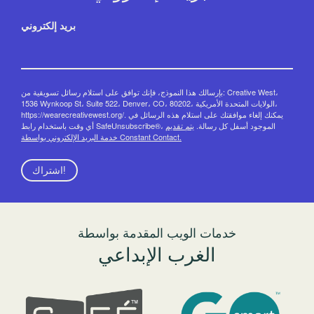
بريد إلكتروني
بإرسالك هذا النموذج، فإنك توافق على استلام رسائل تسويقية من: Creative West،
1536 Wynkoop St، Suite 522، Denver، CO، 80202، الولايات المتحدة الأمريكية،
https://wearecreativewest.org/. يمكنك إلغاء موافقتك على استلام هذه الرسائل في
أي وقت باستخدام رابط SafeUnsubscribe®، الموجود أسفل كل رسالة.
يتم تقديم
خدمة البريد الإلكتروني بواسطة Constant Contact.
اشتراك!
خدمات الويب المقدمة بواسطة
الغرب الإبداعي