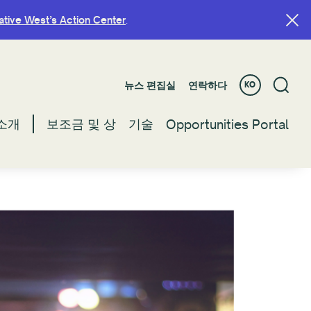
ative West’s Action Center
ative West’s Action Center
.
.
뉴스 편집실
뉴스 편집실
연락하다
연락하다
KO
KO
소개
소개
보조금 및 상
보조금 및 상
기술
기술
Opportunities Portal
Opportunities Portal