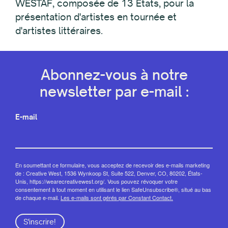
WESTAF, composée de 13 États, pour la
présentation d'artistes en tournée et
d'artistes littéraires.
Abonnez-vous à notre
newsletter par e-mail :
E-mail
En soumettant ce formulaire, vous acceptez de recevoir des e-mails marketing
de : Creative West, 1536 Wynkoop St, Suite 522, Denver, CO, 80202, États-
Unis, https://wearecreativewest.org/. Vous pouvez révoquer votre
consentement à tout moment en utilisant le lien SafeUnsubscribe®, situé au bas
de chaque e-mail.
Les e-mails sont gérés par Constant Contact.
S'inscrire!