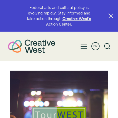
Federal arts and cultural policy is
evolving rapidly. Stay informed and
take action through
Creative West’s
Action Center
.
FR