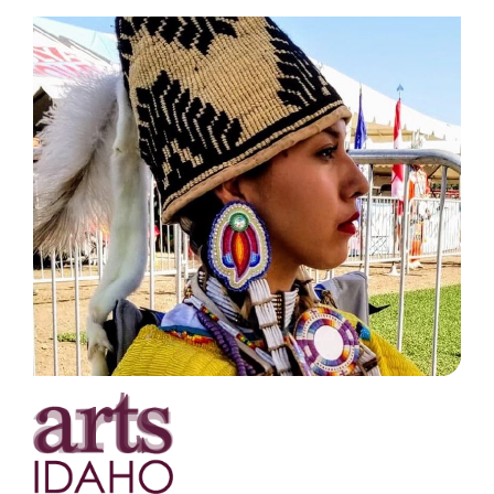
الفنون ايداهو
تدعم الوكالة جهود الفنانين الأفراد بما في ذلك
الرسامين والكتاب والراقصين والممثلين الذين
يقومون بإنشاء مشاريع جديدة يشاهدها الآلاف من
سكان أيداهو كل عام. يساعد برنامج الفنون الشعبية
والتقاليد لدينا في الحفاظ على الفنون التقليدية