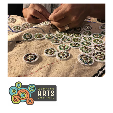
مجلس الفنون في وايومنغ
من خلال المنح والشراكات والبرامج والفرص الفريدة،
يوفر مجلس فنون وايومنغ التمويل والدعم على
مستوى الولاية للمشاريع الكبيرة والصغيرة. يلعب
مجلس فنون وايومنغ دورًا مهمًا في التنمية الاقتصادية
والاجتماعية لكل مجتمع من خلال الاستثمار في
الفنون. يمنح ما يقرب من 150 منحة وزمالة كل عام،
ويمول البرامج والمشاريع من كل مقاطعة، وبالتالي