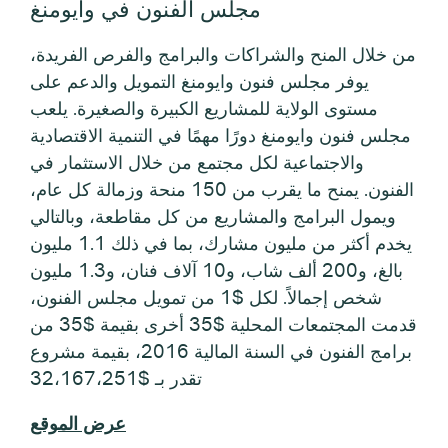
يخدم أكثر من مليون مشارك، بما في ذلك 1.1 مليون
بالغ، و200 ألف شاب، و10 آلاف فنان، و1.3 مليون
شخص إجمالاً. لكل $1 من تمويل مجلس الفنون،
قدمت المجتمعات المحلية $35 أخرى بقيمة $35 من
برامج الفنون في السنة المالية 2016، بقيمة مشروع
تقدر بـ $32،167،251
عرض الموقع
خدمات الويب المقدمة بواسطة
الغرب الإبداعي