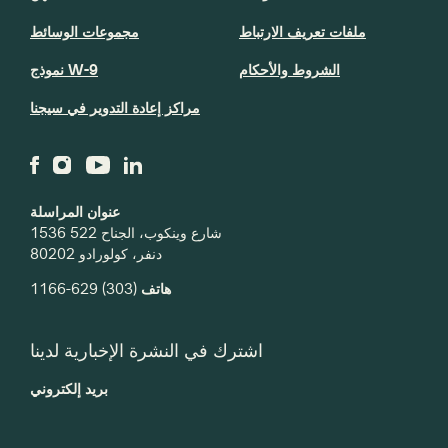
1536 شارع وينكوب، الجناح 522
دنفر، كولورادو 80202
هاتف
(303) 629-1166
اشترك في النشرة الإخبارية لدينا
بريد إلكتروني
بإرسالك هذا النموذج، فإنك توافق على استلام رسائل تسويقية من: Creative West،
1536 Wynkoop St، Suite 522، Denver، CO، 80202، الولايات المتحدة الأمريكية،
https://wearecreativewest.org/. يمكنك إلغاء موافقتك على استلام هذه الرسائل في
أي وقت باستخدام رابط SafeUnsubscribe®، الموجود أسفل كل رسالة.
يتم تقديم
خدمة البريد الإلكتروني بواسطة Constant Contact.
اشتراك!
مدعوم جزئيا من قبل