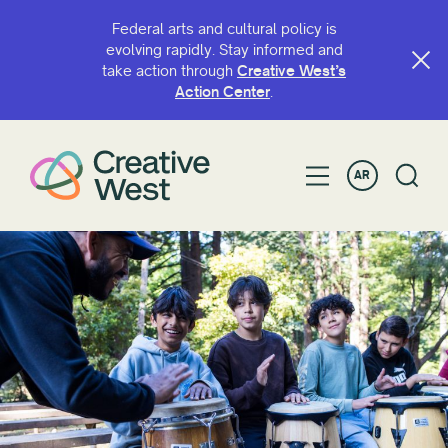
Federal arts and cultural policy is
evolving rapidly. Stay informed and
take action through
Creative West’s
Action Center
.
AR