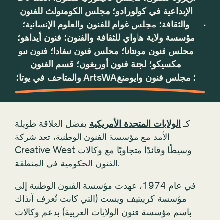
كـ
الولايات المتحدة الأمريكية
بفضل العلاقة طويلة
الأمد مع مؤسسة الفنون الوطنية، تعد شركة
Creative West وسيطًا وقائدًا متجاوبًا مع وكالات
الفنون الحكومية في المنطقة.
في عام 1974، عهدت مؤسسة الفنون الوطنية إلى
مؤسسة كرييتيف ويست (التي كانت تُعرف آنذاك
باسم مؤسسة فنون الولايات الغربية) بدعم وكالات
الفنون الحكومية في 11 ولاية: أريزونا، وكاليفورنيا،
وكولورادو، وأيداهو، ومونتانا، ونيفادا، ونيو مكسيكو،
وأوريجون، ويوتا، وواشنطن، ووايومنغ. وسرعان ما
أصبحت المنظمة تدعم وكالات الفنون الحكومية في
ألاسكا وهاواي.
في عام 2022، توسعت المنطقة لتشمل وكالات الفن
الحكومية في ساموا الأمريكية، وكومنولث جزر ماريانا