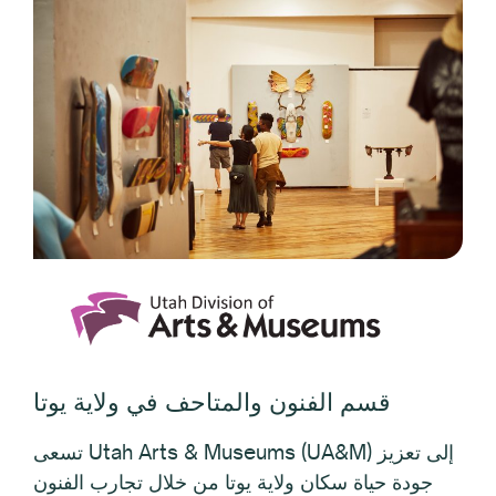
قسم الفنون والمتاحف في ولاية يوتا
تسعى Utah Arts & Museums (UA&M) إلى تعزيز
جودة حياة سكان ولاية يوتا من خلال تجارب الفنون
والمتاحف والفرص الثقافية. نحن منظمة خدمية تقدم
مجموعة متنوعة من فرص التطوير المهني والمنح
لخدمة دوائرنا الانتخابية. نحن نخدم المدارس
والوكالات الفنية المحلية والمنظمات والمراكز
المجتمعية ومجموعات الأداء والمتاحف والأفراد في
جميع أنحاء ولاية يوتا.
عرض الموقع