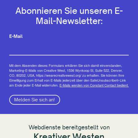
Abonnieren Sie unseren E-
Mail-Newsletter:
E-Mail
Mit dem Absenden dieses Formulars erklären Sie sich damit einverstanden,
Marketing-E-Mails von Creative West, 1536 Wynkoop St, Suite 522, Denver,
CO, 80202, USA, https://wearecreativewest.org/ zu erhalten. Sie können Ihre
Einwilligung zum Erhalt von E-Mails jederzeit über den SafeUnsubscribe®-Link
am Ende jeder E-Mail widerrufen.
E-Mails werden von Constant Contact bedient.
Melden Sie sich an!
Webdienste bereitgestellt von
Kreativer Westen