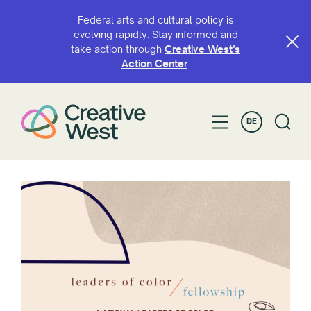
Federal arts and cultural policy is
evolving rapidly. Stay informed and
take action through
Creative West’s
Action Center
.
DE