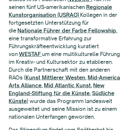
seinen fünf US-amerikanischen
Regionale
Kunstorganisation (USRAO)
Kollegen in der
fortgesetzten Unterstützung für
die
Nationale Führer der Farbe Fellowship
,
eine transformative Erfahrung zur
Führungskräfteentwicklung kuratiert
von
WESTAF
um eine multikulturelle Führung
im Kreativ- und Kultursektor zu etablieren.
Durch die Partnerschaft mit den anderen
RAOs (
Kunst Mittlerer Westen
,
Mid-America
Arts Alliance
,
Mid Atlantic Kunst
,
New
England-Stiftung für die Künste
,
Südliche
Künste
) wurde das Programm landesweit
ausgeweitet und seine Mission ist zu einem
nationalen Unterfangen geworden.
Das Stipendium findet vom Spätherbst bis