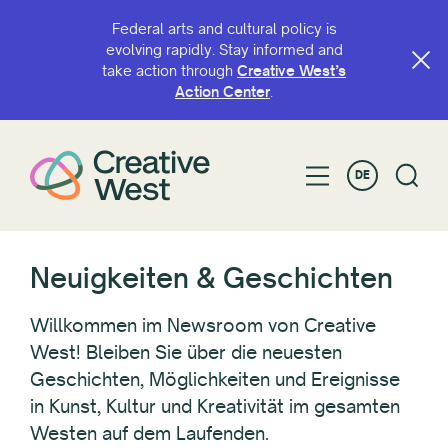
Federal arts and cultural policy is
evolving rapidly. Stay informed and
take action through
Creative West’s
FILTERN NACH
Action Center
.
Kategorie
DE
Jahr
Neuigkeiten & Geschichten
Staaten und Gerichtsbarkeiten
Willkommen im Newsroom von Creative
West! Bleiben Sie über die neuesten
Geschichten, Möglichkeiten und Ereignisse
Alles zurücksetzen
in Kunst, Kultur und Kreativität im gesamten
Westen auf dem Laufenden.