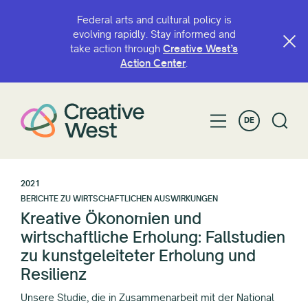
Federal arts and cultural policy is
evolving rapidly. Stay informed and
take action through
Creative West’s
Action Center
.
DE
2021
BERICHTE ZU WIRTSCHAFTLICHEN AUSWIRKUNGEN
Kreative Ökonomien und
wirtschaftliche Erholung: Fallstudien
zu kunstgeleiteter Erholung und
Resilienz
Unsere Studie, die in Zusammenarbeit mit der National