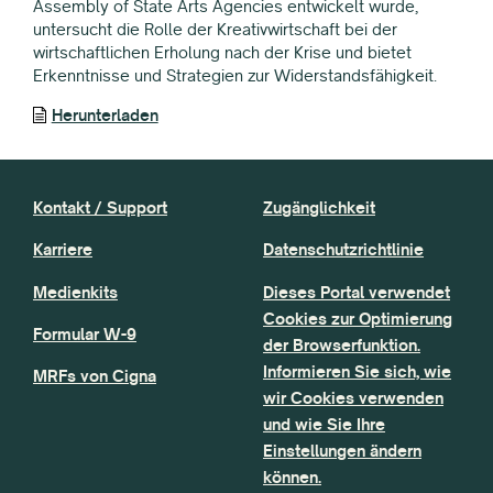
Assembly of State Arts Agencies entwickelt wurde,
untersucht die Rolle der Kreativwirtschaft bei der
wirtschaftlichen Erholung nach der Krise und bietet
Erkenntnisse und Strategien zur Widerstandsfähigkeit.
Herunterladen
Kontakt / Support
Zugänglichkeit
Karriere
Datenschutzrichtlinie
Medienkits
Dieses Portal verwendet
Cookies zur Optimierung
Formular W-9
der Browserfunktion.
Informieren Sie sich, wie
MRFs von Cigna
wir Cookies verwenden
und wie Sie Ihre
Einstellungen ändern
können.