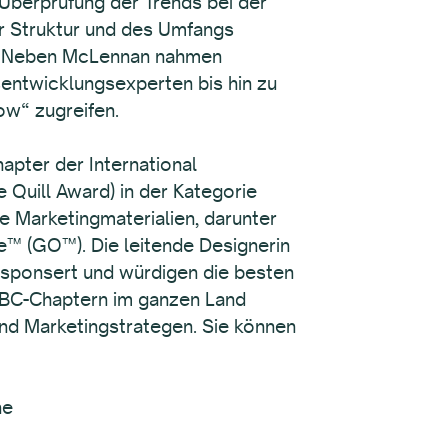
 Überprüfung der Trends bei der
er Struktur und des Umfangs
pa. Neben McLennan nahmen
entwicklungsexperten bis hin zu
ow“ zugreifen.
hapter der International
 Quill Award) in der Kategorie
e Marketingmaterialien, darunter
™ (GO™). Die leitende Designerin
esponsert und würdigen die besten
ABC-Chaptern im ganzen Land
und Marketingstrategen. Sie können
ne