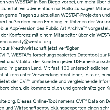
sch von WESTAF in San Diego vorbei, um mehr über d
u erfahren oder einfach nur Hallo zu sagen! Mita
n gerne Fragen zu aktuellen WESTAF-Projekten und
rt außerdem einen Empfang im Rahmen der Vorkonfe
bile App-Version des Public Art Archive™ vorgestell
der Konferenz mit einem Mitarbeiter über ein WEST
r erin.bassity@westaf.org.
ur Kreativwirtschaft jetzt verfügbar
 CVI™, WESTAFs forschungsbasiertes Datentool zur Kr
eit und Vitalität der Künste in jeder US-amerikanis
und im ganzen Land. Mit fast 100 unterschiedlichen
istikern unter Verwendung staatlicher, lokaler, bun
ietet der CVI™ umfassende und vergleichende Inform
bereichen, die kommerziellen und gemeinnützigen Kr
vsuite.org. Dieses Online-Tool namens CVI™ Data on
en und Wirtschaftsentwicklungsexperten einen sehr e