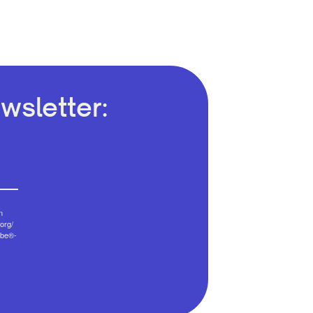
wsletter:
n
org/
ibe®-