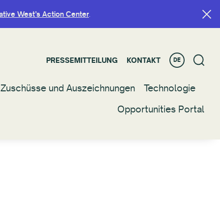
ative West’s Action Center
ative West’s Action Center
.
.
PRESSEMITTEILUNG
PRESSEMITTEILUNG
KONTAKT
KONTAKT
DE
DE
Zuschüsse und Auszeichnungen
Zuschüsse und Auszeichnungen
Technologie
Technologie
Opportunities Portal
Opportunities Portal