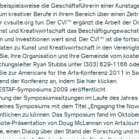
 beispielsweise die Geschäftsführerin einer Kunstag
m kreativer Berufe in ihrem Bereich über einen Zei
r cvsuite.org tun. Der CVI™ ergänzt die Arbeit der O
Kunst und Kreativwirtschaft das Beschäftigungswachs
und Investitionen wert sind. Der CVI™ ist die forts
ten zu Kunst und Kreativwirtschaft in den Vereinigt
Sie, Ihre Organisation und Ihre Gemeinde vom koste
chungsleiter Ryan Stubbs unter (303) 629-1166 oder
e zur Americans for the Arts-Konferenz 2011 in San
nd der Konferenz an, indem Sie hier klicken.
ESTAF-Symposiums 2009 veröffentlicht
ichung der Symposiumssitzungen im Laufe des Jahres
e seines Symposiums mit dem Titel „Engaging the No
entlichen zu können. Das Symposium fand im Oktober
note-Präsentation von Doug McLennan von ArtsJourna
ze, einen Dialog über den Stand der Forschung und I