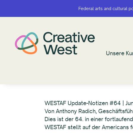
Federal arts and cultural p
Federal arts and cultural p
Unsere Ku
Unsere Ku
WESTAF Update-Notizen #64 | Ju
Von Anthony Radich, Geschäftsfüh
Dies ist der 64. in einer fortlauf
WESTAF stellt auf der Americans f