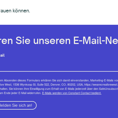
trauen können.
en Sie unseren E-Mail-Ne
ail
em Absenden dieses Formulars erklären Sie sich damit einverstanden, Marketing-E-Mails vo
ive West, 1536 Wynkoop St, Suite 522, Denver, CO, 80202, USA, https://wearecreativewest.
halten. Sie können Ihre Einwilligung zum Erhalt von E-Mails jederzeit über den SafeUnsubscr
am Ende jeder E-Mail widerrufen.
E-Mails werden von Constant Contact bedient.
elden Sie sich an!