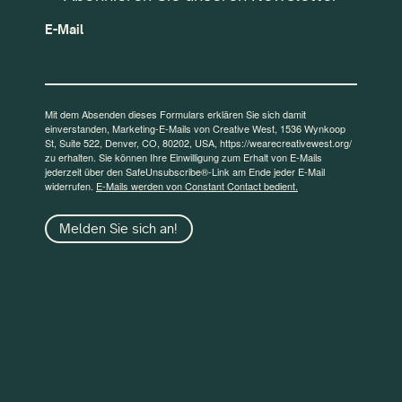
E-Mail
Mit dem Absenden dieses Formulars erklären Sie sich damit
einverstanden, Marketing-E-Mails von Creative West, 1536 Wynkoop
St, Suite 522, Denver, CO, 80202, USA, https://wearecreativewest.org/
zu erhalten. Sie können Ihre Einwilligung zum Erhalt von E-Mails
jederzeit über den SafeUnsubscribe®-Link am Ende jeder E-Mail
widerrufen.
E-Mails werden von Constant Contact bedient.
Melden Sie sich an!