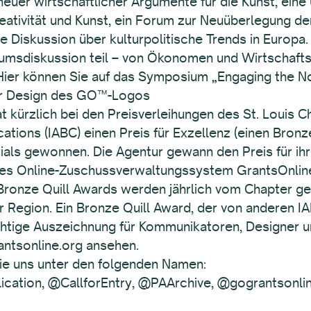
euer wirtschaftlicher Argumente für die Kunst, eine
eativität und Kunst, ein Forum zur Neuüberlegung d
ne Diskussion über kulturpolitische Trends in Euro
umsdiskussion teil – von Ökonomen und Wirtschafts
 Hier können Sie auf das Symposium „Engaging the N
ür Design des GO™-Logos
t kürzlich bei den Preisverleihungen des St. Louis C
ions (IABC) einen Preis für Exzellenz (einen Bronze
ials gewonnen. Die Agentur gewann den Preis für ihr
es Online-Zuschussverwaltungssystem GrantsOnline
 Bronze Quill Awards werden jährlich vom Chapter g
Region. Ein Bronze Quill Award, der von anderen I
rächtige Auszeichnung für Kommunikatoren, Designer 
antsonline.org ansehen.
 Sie uns unter den folgenden Namen:
tion, @CallforEntry, @PAArchive, @gograntsonli