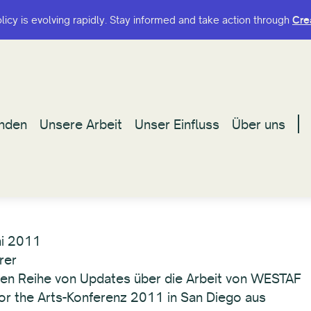
olicy is evolving rapidly. Stay informed and take action through
olicy is evolving rapidly. Stay informed and take action through
Cre
Cre
nden
nden
Unsere Arbeit
Unsere Arbeit
Unser Einfluss
Unser Einfluss
Über uns
Über uns
ni 2011
rer
enden Reihe von Updates über die Arbeit von WESTAF
or the Arts-Konferenz 2011 in San Diego aus