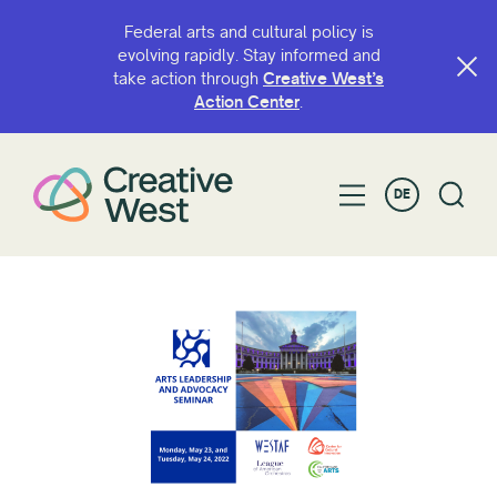
Federal arts and cultural policy is
evolving rapidly. Stay informed and
take action through
Creative West’s
Action Center
.
DE