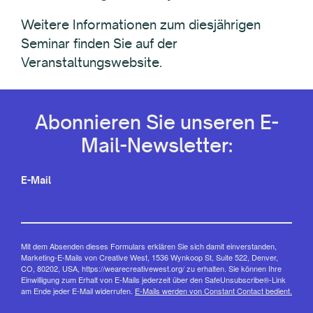
Weitere Informationen zum diesjährigen
Seminar finden Sie auf der
Veranstaltungswebsite.
Abonnieren Sie unseren E-
Mail-Newsletter:
E-Mail
Mit dem Absenden dieses Formulars erklären Sie sich damit einverstanden,
Marketing-E-Mails von Creative West, 1536 Wynkoop St, Suite 522, Denver,
CO, 80202, USA, https://wearecreativewest.org/ zu erhalten. Sie können Ihre
Einwilligung zum Erhalt von E-Mails jederzeit über den SafeUnsubscribe®-Link
am Ende jeder E-Mail widerrufen.
E-Mails werden von Constant Contact bedient.