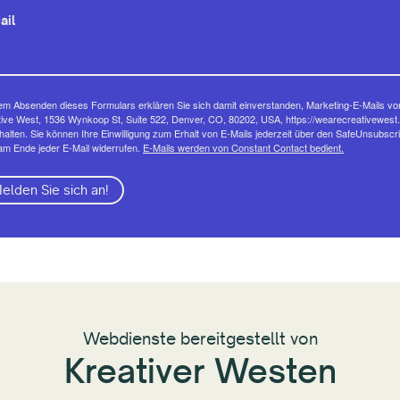
ail
em Absenden dieses Formulars erklären Sie sich damit einverstanden, Marketing-E-Mails vo
ive West, 1536 Wynkoop St, Suite 522, Denver, CO, 80202, USA, https://wearecreativewest.
halten. Sie können Ihre Einwilligung zum Erhalt von E-Mails jederzeit über den SafeUnsubscr
am Ende jeder E-Mail widerrufen.
E-Mails werden von Constant Contact bedient.
elden Sie sich an!
Webdienste bereitgestellt von
Kreativer Westen