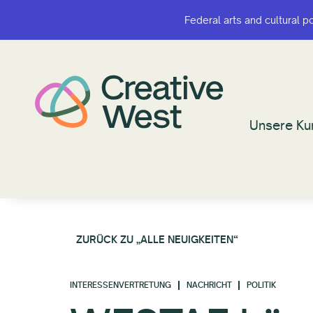
Federal arts and cultural p
Federal arts and cultural p
Unsere Ku
Unsere Ku
ZURÜCK ZU „ALLE NEUIGKEITEN“
INTERESSENVERTRETUNG
NACHRICHT
POLITIK