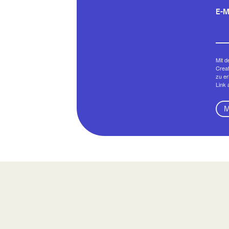
E-M
Mit d
Creat
zu er
Link 
M