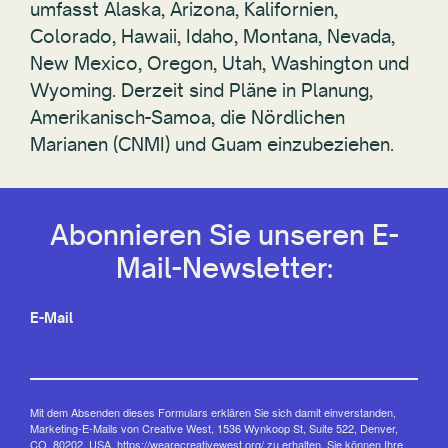
umfasst Alaska, Arizona, Kalifornien,
Colorado, Hawaii, Idaho, Montana, Nevada,
New Mexico, Oregon, Utah, Washington und
Wyoming. Derzeit sind Pläne in Planung,
Amerikanisch-Samoa, die Nördlichen
Marianen (CNMI) und Guam einzubeziehen.
Abonnieren Sie unseren E-
Mail-Newsletter:
E-Mail
Mit dem Absenden dieses Formulars erklären Sie sich damit einverstanden,
Marketing-E-Mails von Creative West, 1536 Wynkoop St, Suite 522, Denver,
CO, 80202, USA, https://wearecreativewest.org/ zu erhalten. Sie können Ihre