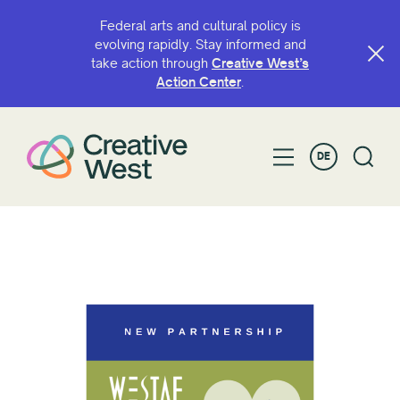
Federal arts and cultural policy is
evolving rapidly. Stay informed and
take action through
Creative West’s
Action Center
.
DE