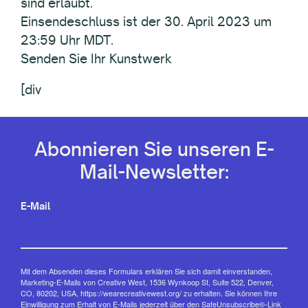
sind erlaubt.
Einsendeschluss ist der 30. April 2023 um
23:59 Uhr MDT.
Senden Sie Ihr Kunstwerk
[div
Abonnieren Sie unseren E-
Mail-Newsletter:
E-Mail
Mit dem Absenden dieses Formulars erklären Sie sich damit einverstanden,
Marketing-E-Mails von Creative West, 1536 Wynkoop St, Suite 522, Denver,
CO, 80202, USA, https://wearecreativewest.org/ zu erhalten. Sie können Ihre
Einwilligung zum Erhalt von E-Mails jederzeit über den SafeUnsubscribe®-Link