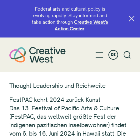
Federal arts and cultural policy is
evolving rapidly. Stay informed and
take action through
Creative West’s
Action Center
.
DE
Thought Leadership und Reichweite
FestPAC kehrt 2024 zurück Kunst
Das 13. Festival of Pacific Arts & Culture
(FestPAC, das weltweit größte Fest der
indigenen pazifischen Inselbewohner) findet
vom 6. bis 16. Juni 2024 in Hawaii statt. Die