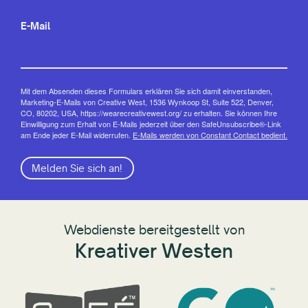
E-Mail
Mit dem Absenden dieses Formulars erklären Sie sich damit einverstanden,
Marketing-E-Mails von Creative West, 1536 Wynkoop St, Suite 522, Denver,
CO, 80202, USA, https://wearecreativewest.org/ zu erhalten. Sie können Ihre
Einwilligung zum Erhalt von E-Mails jederzeit über den SafeUnsubscribe®-Link
am Ende jeder E-Mail widerrufen.
E-Mails werden von Constant Contact bedient.
Melden Sie sich an!
Webdienste bereitgestellt von
Kreativer Westen