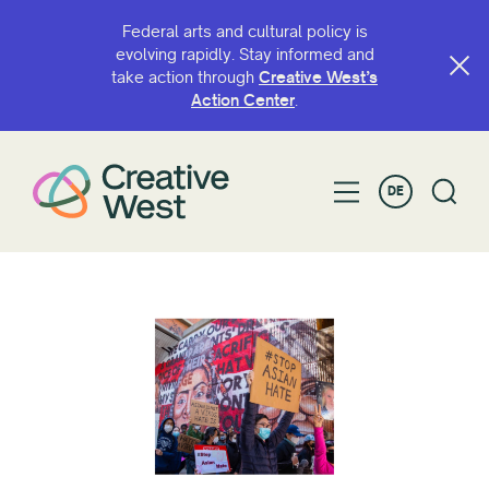
Federal arts and cultural policy is
evolving rapidly. Stay informed and
take action through
Creative West’s
Action Center
.
DE