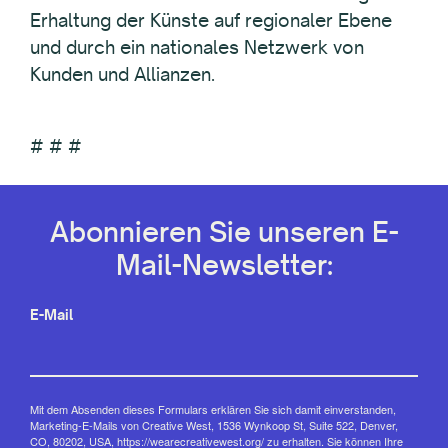
Erhaltung der Künste auf regionaler Ebene
und durch ein nationales Netzwerk von
Kunden und Allianzen.
# # #
Abonnieren Sie unseren E-
Mail-Newsletter:
E-Mail
Mit dem Absenden dieses Formulars erklären Sie sich damit einverstanden,
Marketing-E-Mails von Creative West, 1536 Wynkoop St, Suite 522, Denver,
CO, 80202, USA, https://wearecreativewest.org/ zu erhalten. Sie können Ihre