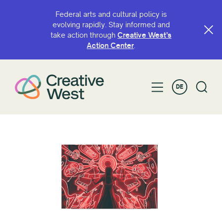
Federal arts and cultural policy is
evolving rapidly. Stay informed and
take action through
Creative West’s
Action Center
.
DE