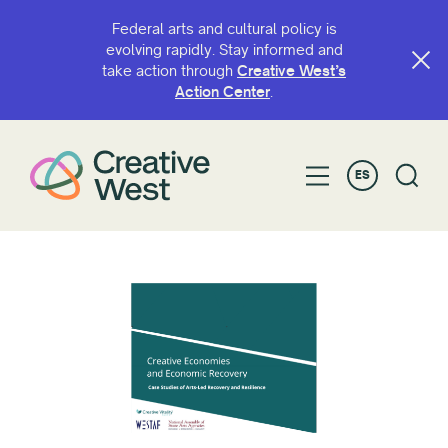
Federal arts and cultural policy is
evolving rapidly. Stay informed and
take action through
Creative West’s
Action Center
.
ES