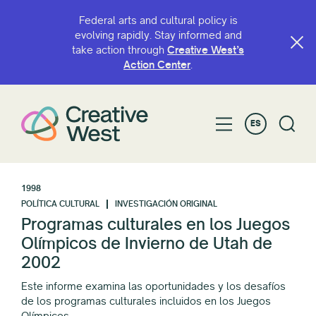
Federal arts and cultural policy is
evolving rapidly. Stay informed and
take action through
Creative West’s
Action Center
.
ES
1998
POLÍTICA CULTURAL
INVESTIGACIÓN ORIGINAL
Programas culturales en los Juegos
Olímpicos de Invierno de Utah de
2002
Este informe examina las oportunidades y los desafíos
de los programas culturales incluidos en los Juegos
Olímpicos.