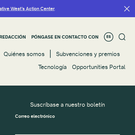
ative West’s Action Center
ative West’s Action Center
.
.
REDACCIÓN
REDACCIÓN
PÓNGASE EN CONTACTO CON
PÓNGASE EN CONTACTO CON
ES
ES
Quiénes somos
Quienes somos
Subvenciones y premios
Subvenciones y premios
Tecnología
Tecnología
Opportunities Portal
Opportunities Portal
Suscríbase a nuestro boletín
Correo electrónico