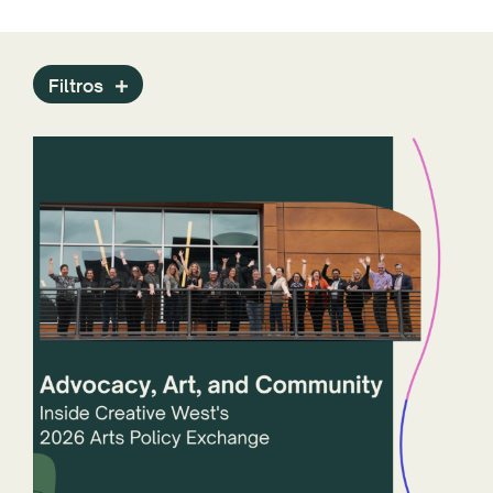
Comunicados de prensa
Programas
Archivo de arte público
Filtros
Informes
Personal
Agencias artísticas estatales
Historias
Tecnología
ZAPP
Año
Estados y jurisdicciones