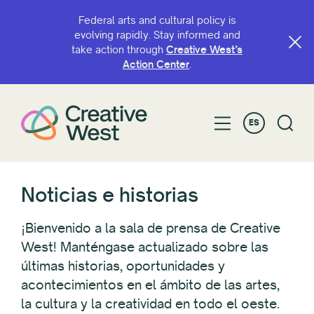
Federal arts and cultural policy is
evolving rapidly. Stay informed and
take action through
Creative West’s
FILTRAR POR
Action Center
.
Categoría
ES
Defensa
Awardee/Artist Spotlight
Blogs
Cafetería
Noticias e historias
Convocatorias
GO Smart
¡Bienvenido a la sala de prensa de Creative
Oportunidades de subvención
West! Manténgase actualizado sobre las
últimas historias, oportunidades y
Mirar hacia el oeste
acontecimientos en el ámbito de las artes,
Noticias
la cultura y la creatividad en todo el oeste.
Política