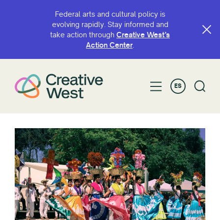
Federal arts and cultural policy is
evolving rapidly. Stay informed and
take action through
Creative West’s
Action Center
.
ES